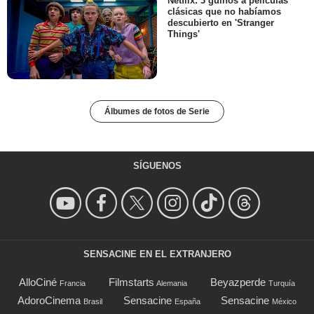
Netflix: 3 guiños a películas
clásicas que no habíamos
descubierto en 'Stranger
Things'
Álbumes de fotos de Serie
SÍGUENOS
SENSACINE EN EL EXTRANJERO
AlloCiné
Filmstarts
Beyazperde
Francia
Alemania
Turquía
AdoroCinema
Sensacine
Sensacine
Brasil
España
México