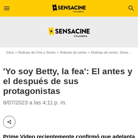
menu
search
Inicio
Noticias de Cine y Series
Noticias de series
Noticias de series: Streaming
'Yo soy Betty, la fea': El antes y
el después de sus
protagonistas
Ana María Orozco y Jorge Enrique Abello
8/07/2023 a las 4:11 p. m.
Compartir esta noticia
Prime Video recientemente confirmó que adelanta