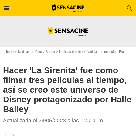
menu
search
Inicio
Noticias de Cine y Series
Noticias de cine
Noticias de películas: Estreno de película
Hacer 'La Sirenita' fue como
filmar tres películas al tiempo,
así se creo este universo de
Disney protagonizado por Halle
Bailey
Actualizada el 24/05/2023 a las 9:47 p. m.
Live-action de 'La Sirenita'