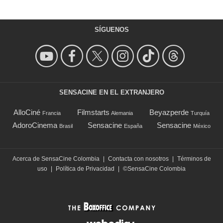
SÍGUENOS
SENSACINE EN EL EXTRANJERO
AlloCiné
Filmstarts
Beyazperde
Francia
Alemania
Turquía
AdoroCinema
Sensacine
Sensacine
Brasil
España
México
Acerca de SensaCine Colombia
|
Contacta con nosotros
|
Términos de
uso
|
Política de Privacidad
|
©SensaCine Colombia