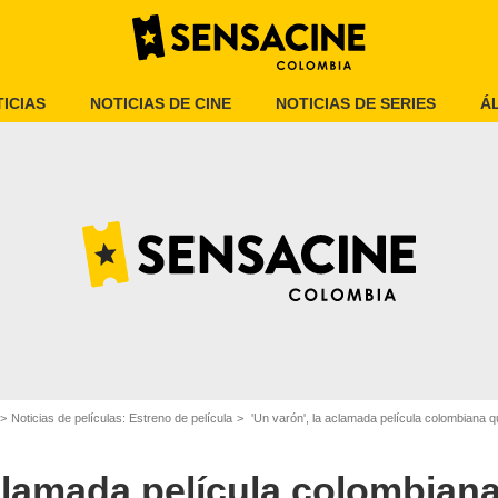
ICIAS
NOTICIAS DE CINE
NOTICIAS DE SERIES
Á
arón', película colombiana.
Noticias de películas: Estreno de película
'Un varón', la aclamada película colombiana q
aclamada película colombian