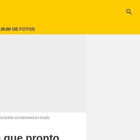
search
LBUM DE FOTOS
ue pronto se estrenará en el país
a que pronto