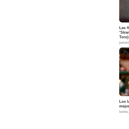
Las 4
‘Stra
Toro)
jueve
Los l
mejor
lunes