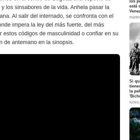
los p
está 
 y los sinsabores de la vida. Anhela pasar la
Vene
a. Al salir del internado, se confronta con el
marte
donde impera la ley del más fuerte, del más
r estos códigos de masculinidad o confiar en su
n de antemano en la sinopsis.
Si qu
tiene
la pe
'Bich
lunes