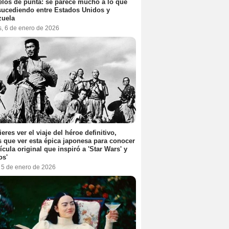
elos de punta: se parece mucho a lo que
sucediendo entre Estados Unidos y
zuela
s, 6 de enero de 2026
ieres ver el viaje del héroe definitivo,
s que ver esta épica japonesa para conocer
lícula original que inspiró a 'Star Wars' y
os'
, 5 de enero de 2026