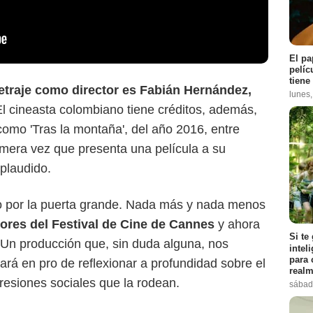
El pa
pelíc
tiene
metraje como director es Fabián Hernández,
lunes
 El cineasta colombiano tiene créditos, además,
como 'Tras la montaña', del año 2016, entre
rimera vez que presenta una película a su
plaudido.
jo por la puerta grande. Nada más y nada menos
ores del Festival de Cine de Cannes
y ahora
Si te
 Un producción que, sin duda alguna, nos
intel
para 
á en pro de reflexionar a profundidad sobre el
realm
resiones sociales que la rodean.
sábad