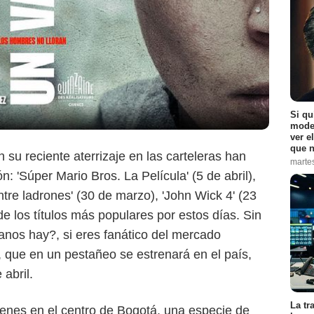
Si qu
moder
ver e
que n
su reciente aterrizaje en las carteleras han
marte
 'Súper Mario Bros. La Película' (5 de abril),
re ladrones' (30 de marzo), 'John Wick 4' (23
e los títulos más populares por estos días. Sin
nos hay?, si eres fanático del mercado
, que en un pestañeo se estrenará en el país,
 abril.
La tr
venes en el centro de Bogotá, una especie de