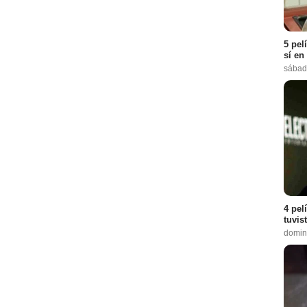
5 pel
sí en
sábad
4 pel
tuvis
domin