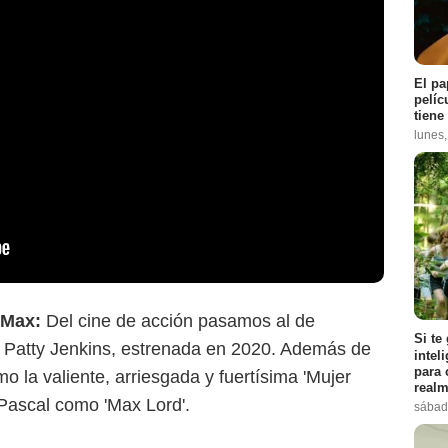
El pa
pelíc
tiene
lunes
 Max:
Del cine de acción pasamos al de
Si te
e Patty Jenkins, estrenada en 2020. Además de
intel
para 
 la valiente, arriesgada y fuertísima 'Mujer
realm
Pascal como 'Max Lord'.
sábad