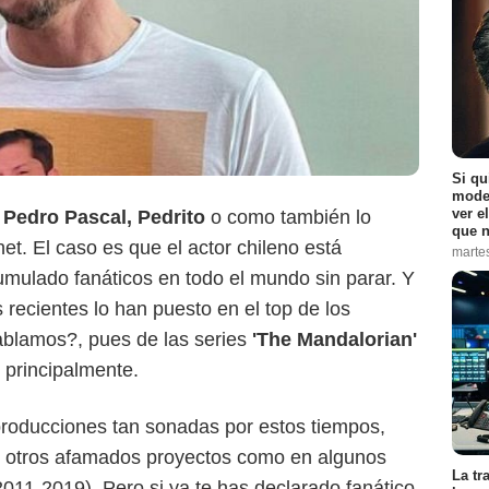
Si qu
moder
ver e
Pedro Pascal, Pedrito
o como también lo
que n
net. El caso es que el actor chileno está
marte
mulado fanáticos en todo el mundo sin parar. Y
recientes lo han puesto en el top de los
blamos?, pues de las series
'The Mandalorian'
, principalmente.
producciones tan sonadas por estos tiempos,
n otros afamados proyectos como en algunos
La tr
2011-2019). Pero si ya te has declarado fanático