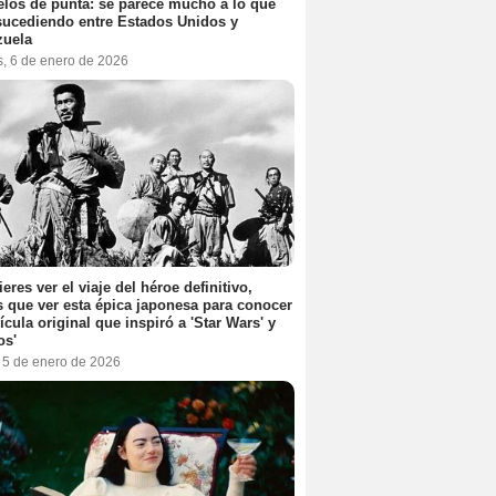
elos de punta: se parece mucho a lo que
sucediendo entre Estados Unidos y
zuela
s, 6 de enero de 2026
ieres ver el viaje del héroe definitivo,
s que ver esta épica japonesa para conocer
lícula original que inspiró a 'Star Wars' y
os'
, 5 de enero de 2026