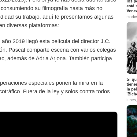
los p
está 
ir consumiendo su filmografía hasta más no
Vene
didad su trabajo, aquí te presentamos algunas
marte
en diversas plataformas:
 año 2019 llegó esta película del director J.C.
ión, Pascal comparte escena con varios colegas
ac, además de Adria Arjona. También participa
Si qu
peraciones especiales ponen la mira en la
tiene
la pe
otráfico. Fuera de la ley y solos contra todos.
'Bich
lunes