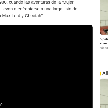
980, cuando las aventuras de la 'Mujer
a llevan a enfrentarse a una larga lista de
n Max Lord y Cheetah".
5 pel
sí en
sábad
Ál