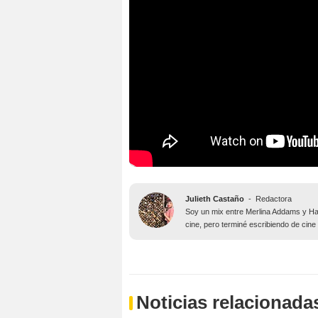
Julieth Castaño
-
Redactora
Soy un mix entre Merlina Addams y Har
cine, pero terminé escribiendo de cine
Noticias relacionada