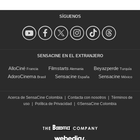
SÍGUENOS
SENSACINE EN EL EXTRANJERO
AlloCiné
Filmstarts
Beyazperde
Francia
Alemania
Turquía
AdoroCinema
Sensacine
Sensacine
Brasil
España
México
Acerca de SensaCine Colombia
|
Contacta con nosotros
|
Términos de
uso
|
Política de Privacidad
|
©SensaCine Colombia