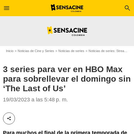
menu
search
Inicio
Noticias de Cine y Series
Noticias de series
Noticias de series: Streaming
3 series para ver en HBO Max
para sobrellevar el domingo sin
‘The Last of Us’
HBO Max
19/03/2023 a las 5:48 p. m.
Compartir esta noticia
Para muchos el final de la primera temporada de