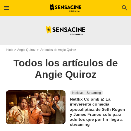
menu
search
Inicio
Angie Quiroz
Artículos de Angie Quiroz
Todos los artículos de
Angie Quiroz
Noticias - Streaming
Netflix Colombia: La
irreverente comedia
apocalíptica de Seth Rogen
y James Franco solo para
adultos que por fin llega a
streaming