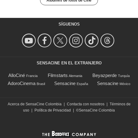
Álbumes de fotos de Cine
SÍGUENOS
SENSACINE EN EL EXTRANJERO
AlloCiné
Filmstarts
Beyazperde
Francia
Alemania
Turquía
AdoroCinema
Sensacine
Sensacine
Brasil
España
México
Acerca de SensaCine Colombia
|
Contacta con nosotros
|
Términos de
uso
|
Política de Privacidad
|
©SensaCine Colombia