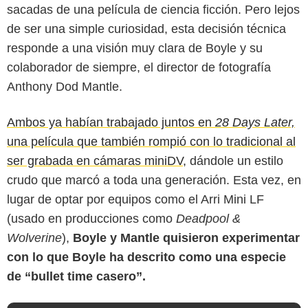
sacadas de una película de ciencia ficción. Pero lejos
de ser una simple curiosidad, esta decisión técnica
responde a una visión muy clara de Boyle y su
colaborador de siempre, el director de fotografía
Anthony Dod Mantle.
Ambos ya habían trabajado juntos en
28 Days Later,
una película que también rompió con lo tradicional al
ser grabada en cámaras miniDV,
dándole un estilo
The Manual
crudo que marcó a toda una generación. Esta vez, en
lugar de optar por equipos como el Arri Mini LF
(usado en producciones como
Deadpool &
Wolverine
),
Boyle y Mantle quisieron experimentar
con lo que Boyle ha descrito como una especie
de “bullet time casero”.