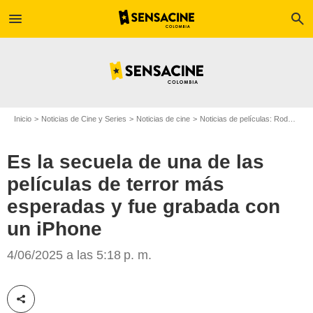
menu
search
Inicio
Noticias de Cine y Series
Noticias de cine
Noticias de películas: Rodajes
Es la secuela de una de las
películas de terror más
esperadas y fue grabada con
un iPhone
CBR
4/06/2025 a las 5:18 p. m.
Compartir esta noticia