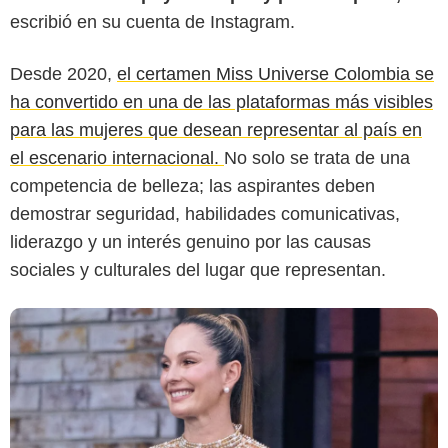
escribió en su cuenta de Instagram.
SuperLike
Desde 2020,
el certamen Miss Universe Colombia se
ha convertido en una de las plataformas más visibles
para las mujeres que desean representar al país en
el escenario internacional.
No solo se trata de una
competencia de belleza; las aspirantes deben
demostrar seguridad, habilidades comunicativas,
liderazgo y un interés genuino por las causas
sociales y culturales del lugar que representan.