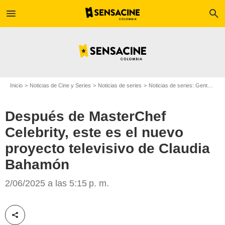
menu
search
Inicio
Noticias de Cine y Series
Noticias de series
Noticias de series: Gente
De
Después de MasterChef
Celebrity, este es el nuevo
proyecto televisivo de Claudia
Bahamón
Las 2 Orillas
2/06/2025 a las 5:15 p. m.
Compartir esta noticia