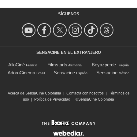
SÍGUENOS
SENSACINE EN EL EXTRANJERO
AlloCiné
Filmstarts
Beyazperde
Francia
Alemania
Turquía
AdoroCinema
Sensacine
Sensacine
Brasil
España
México
Acerca de SensaCine Colombia
|
Contacta con nosotros
|
Términos de
uso
|
Política de Privacidad
|
©SensaCine Colombia