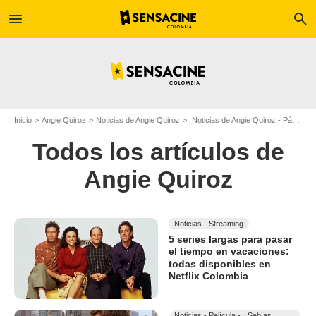
menu
search
Inicio
Angie Quiroz
Noticias de Angie Quiroz
Noticias de Angie Quiroz - Página 30
Todos los artículos de
Angie Quiroz
Noticias - Streaming
5 series largas para pasar
el tiempo en vacaciones:
todas disponibles en
Netflix Colombia
Noticias - Película - ¿Sabías