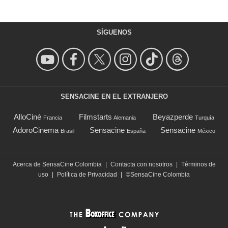
SÍGUENOS
SENSACINE EN EL EXTRANJERO
AlloCiné
Filmstarts
Beyazperde
Francia
Alemania
Turquía
AdoroCinema
Sensacine
Sensacine
Brasil
España
México
Acerca de SensaCine Colombia
|
Contacta con nosotros
|
Términos de
uso
|
Política de Privacidad
|
©SensaCine Colombia