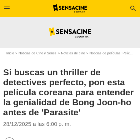
menu
search
Inicio
Noticias de Cine y Series
Noticias de cine
Noticias de películas: Película - ¿Sabías que...?
Si buscas un thriller de
detectives perfecto, pon esta
película coreana para entender
la genialidad de Bong Joon-ho
IMDb
antes de 'Parasite'
28/12/2025 a las 6:00 p. m.