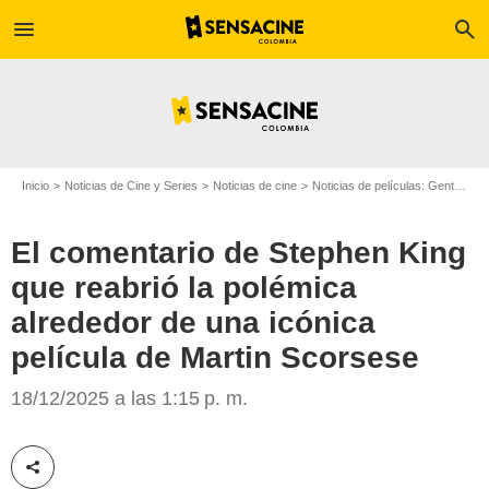
menu
search
Inicio
Noticias de Cine y Series
Noticias de cine
Noticias de películas: Gente
El
El comentario de Stephen King
que reabrió la polémica
alrededor de una icónica
SensaCine Colombia
película de Martin Scorsese
18/12/2025 a las 1:15 p. m.
Compartir esta noticia