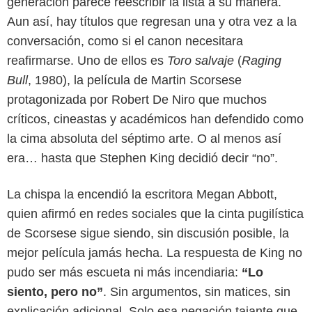
generación parece reescribir la lista a su manera.
Aun así, hay títulos que regresan una y otra vez a la
conversación, como si el canon necesitara
reafirmarse. Uno de ellos es
Toro salvaje
(
Raging
Bull
, 1980), la película de Martin Scorsese
protagonizada por Robert De Niro que muchos
críticos, cineastas y académicos han defendido como
la cima absoluta del séptimo arte. O al menos así
era… hasta que Stephen King decidió decir “no”.
La chispa la encendió la escritora Megan Abbott,
quien afirmó en redes sociales que la cinta pugilística
Google
de Scorsese sigue siendo, sin discusión posible, la
mejor película jamás hecha. La respuesta de King no
pudo ser más escueta ni más incendiaria:
“Lo
siento, pero no”
. Sin argumentos, sin matices, sin
explicación adicional. Solo esa negación tajante que