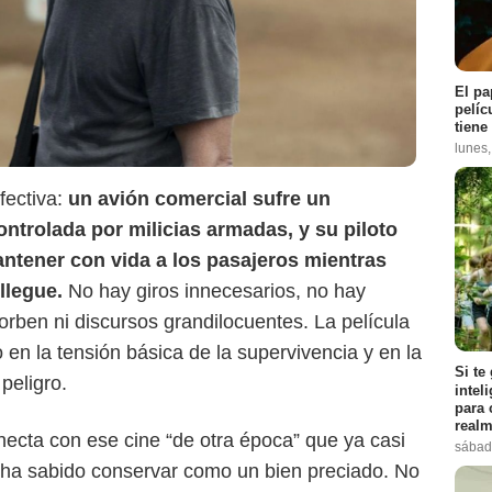
El pa
pelíc
tiene
lunes
fectiva:
un avión comercial sufre un
controlada por milicias armadas, y su piloto
Netflix
ntener con vida a los pasajeros mientras
llegue.
No hay giros innecesarios, no hay
rben ni discursos grandilocuentes. La película
en la tensión básica de la supervivencia y en la
Si te
peligro.
intel
para 
realm
ecta con ese cine “de otra época” que ya casi
sábad
ix ha sabido conservar como un bien preciado. No