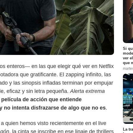
Si qu
moder
ver e
Netflix
que n
s enteros— en las que elegir qué ver en Netflix
marte
adora que gratificante. El zapping infinito, las
o y las sinopsis infladas terminan por empujar
e, eficaz y sin letra pequeña.
Alerta extrema
 película de acción que entiende
y no intenta disfrazarse de algo que no es
.
 a quien hemos visto recientemente en el live
La tr
agón
, la cinta se inscribe en ese linaje de thrillers