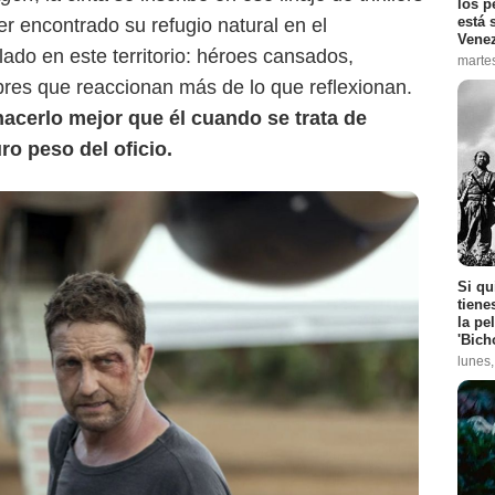
los p
está 
 encontrado su refugio natural en el
Vene
lado en este territorio: héroes cansados,
marte
res que reaccionan más de lo que reflexionan.
hacerlo mejor que él cuando se trata de
ro peso del oficio.
Si qu
tiene
la pe
'Bich
lunes