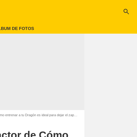
search
LBUM DE FOTOS
 entrenar a tu Dragón es ideal para dejar el zapping
 actor de Cómo