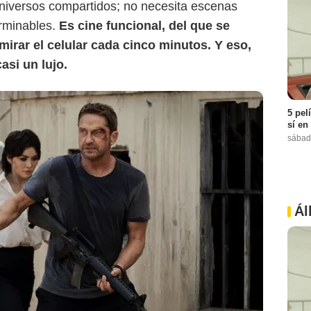
 universos compartidos; no necesita escenas
erminables.
Es cine funcional, del que se
mirar el celular cada cinco minutos. Y eso,
asi un lujo.
5 pel
sí en
sábad
Ál
Netflix