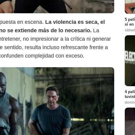
5 pel
 puesta en escena.
La violencia es seca, el
sí en
 no se extiende más de lo necesario.
La
sábad
tretener, no impresionar a la crítica ni generar
 sentido, resulta incluso refrescante frente a
onfunden complejidad con exceso.
4 pel
tuvis
domin