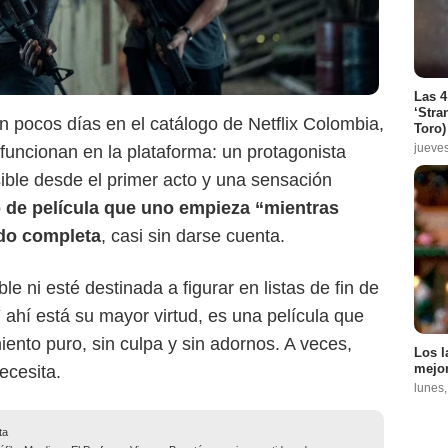
Las 4
‘Stra
an pocos días en el catálogo de Netflix Colombia,
Toro)
jueve
funcionan en la plataforma: un protagonista
ble desde el primer acto y una sensación
o de película que uno empieza “mientras
ndo completa
, casi sin darse cuenta.
e ni esté destinada a figurar en listas de fin de
 ahí está su mayor virtud, es una película que
miento puro, sin culpa y sin adornos. A veces,
Los l
mejor
ecesita.
lunes
ta