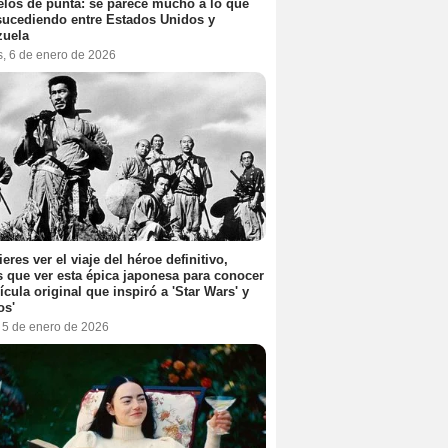
elos de punta: se parece mucho a lo que
sucediendo entre Estados Unidos y
zuela
s, 6 de enero de 2026
ieres ver el viaje del héroe definitivo,
s que ver esta épica japonesa para conocer
lícula original que inspiró a 'Star Wars' y
os'
, 5 de enero de 2026