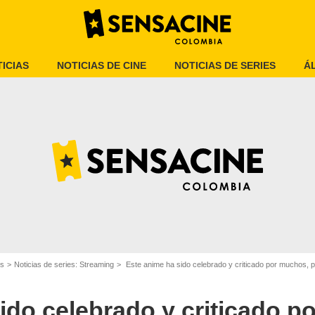
ICIAS
NOTICIAS DE CINE
NOTICIAS DE SERIES
Á
Crunchyroll
es
Noticias de series: Streaming
Este anime ha sido celebrado y criticado por muchos, 
ido celebrado y criticado p