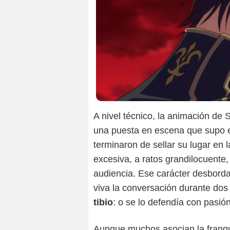
A nivel técnico, la animación de
una puesta en escena que supo eq
terminaron de sellar su lugar en 
excesiva, a ratos grandilocuente, 
audiencia. Ese carácter desbord
viva la conversación durante do
tibio
: o se lo defendía con pasión
Aunque muchos asocian la franquic