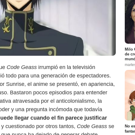
Milo 
de cr
mund
marte
ue
Code Geass
irrumpió en la televisión
bió todo para una generación de espectadores.
r Sunrise, el anime se presentó, en apariencia,
uso. Bastaron pocos episodios para entender
tiva atravesada por el anticolonialismo, la
l poder y una pregunta incómoda que todavía
Crunchyroll
ede llegar cuando el fin parece justificar
 cuestionado por otros tantos,
Code Geass
se
No es
fanta
l que nunca ha dejado de generar debate.