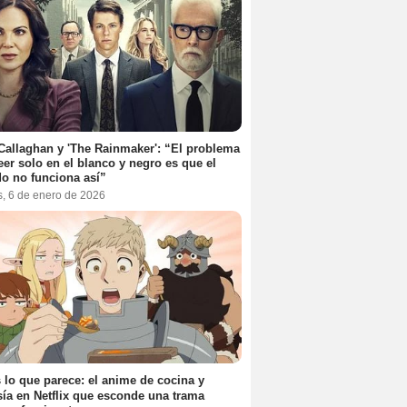
Callaghan y 'The Rainmaker': “El problema
eer solo en el blanco y negro es que el
o no funciona así”
s, 6 de enero de 2026
 lo que parece: el anime de cocina y
sía en Netflix que esconde una trama