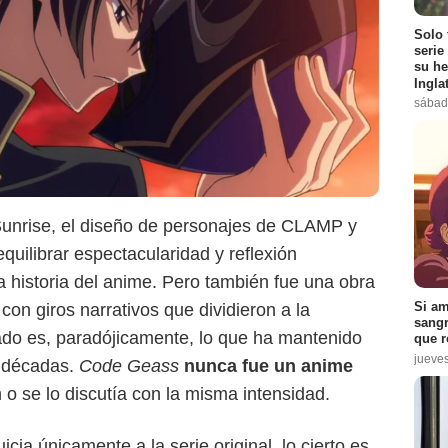
Solo 
serie
su he
Ingla
sábad
 Sunrise, el diseño de personajes de CLAMP y
uilibrar espectacularidad y reflexión
la historia del anime. Pero también fue una obra
Si am
con giros narrativos que dividieron a la
sangr
ado es, paradójicamente, lo que ha mantenido
que r
Crunchyroll
jueve
s décadas.
Code Geass
nunca fue un anime
 o se lo discutía con la misma intensidad.
ia únicamente a la serie original, lo cierto es