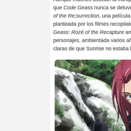
que
Code Geass
nunca se detuvo
of the Re;surrection
, una películ
planteada por los filmes recopil
Geass: Rozé of the Recapture
am
personajes, ambientada varios añ
claras de que Sunrise no estaba li