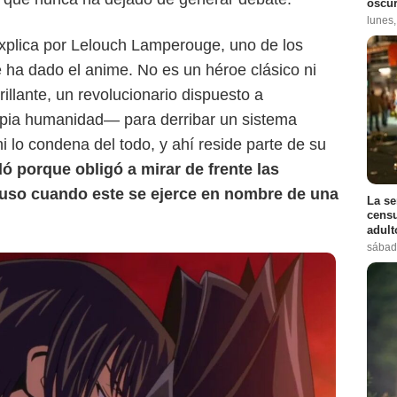
oscur
lunes
xplica por Lelouch Lamperouge, uno de los
ha dado el anime. No es un héroe clásico ni
illante, un revolucionario dispuesto a
ropia humanidad— para derribar un sistema
ni lo condena del todo, y ahí reside parte de su
 porque obligó a mirar de frente las
cluso cuando este se ejerce en nombre de una
La se
censu
adul
sábad