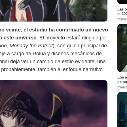
Las 5
el 20
marte
ro veinte, el estudio ha confirmado un nuevo
o este universo
. El proyecto estará dirigido por
on, Moriarty the Patriot
), con guion principal de
je a cargo de Rolua y diseños mecánicos de
onal deja ver un cambio de estilo evidente, una
, probablemente, también el enfoque narrativo.
Los a
de su
miérc