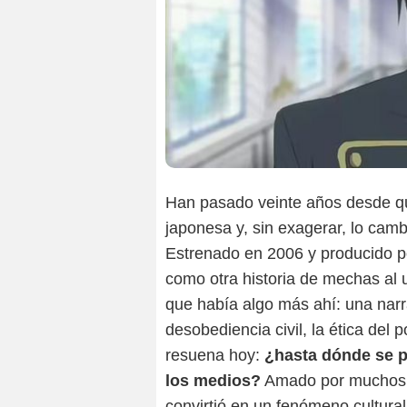
Han pasado veinte años desde q
japonesa y, sin exagerar, lo cam
Estrenado en 2006 y producido po
como otra historia de mechas al 
que había algo más ahí: una narra
desobediencia civil, la ética de
resuena hoy:
¿hasta dónde se pu
los medios?
Amado por muchos y
convirtió en un fenómeno cultura