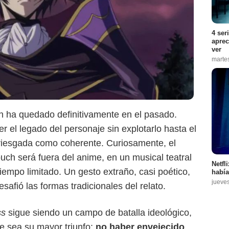
4 ser
aprec
ver
marte
h ha quedado definitivamente en el pasado.
r el legado del personaje sin explotarlo hasta el
rriesgada como coherente. Curiosamente, el
uch será fuera del anime, en un musical teatral
Netfl
iempo limitado. Un gesto extraño, casi poético,
había
jueve
afió las formas tradicionales del relato.
ss
sigue siendo un campo de batalla ideológico,
se sea su mayor triunfo:
no haber envejecido