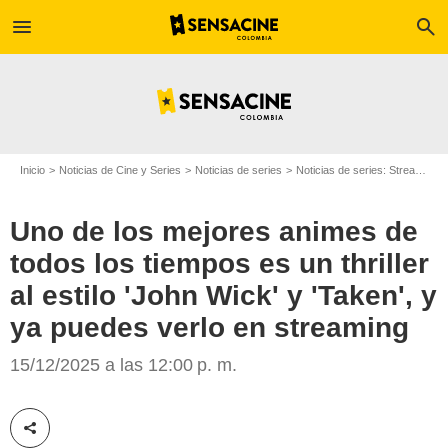
menu
search
Inicio
Noticias de Cine y Series
Noticias de series
Noticias de series: Streaming
Uno de los mejores animes de
todos los tiempos es un thriller
al estilo 'John Wick' y 'Taken', y
ya puedes verlo en streaming
Netflix
15/12/2025 a las 12:00 p. m.
Compartir esta noticia