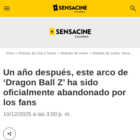
menu
search
Inicio
Noticias de Cine y Series
Noticias de series
Noticias de series: Streaming
Un año después, este arco de
‘Dragon Ball Z’ ha sido
oficialmente abandonado por
los fans
Crunchyroll
10/12/2025 a las 3:00 p. m.
Compartir esta noticia