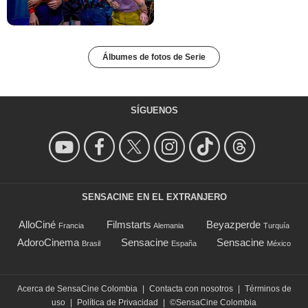
Álbumes de fotos de Serie
SÍGUENOS
SENSACINE EN EL EXTRANJERO
AlloCiné
Filmstarts
Beyazperde
Francia
Alemania
Turquía
AdoroCinema
Sensacine
Sensacine
Brasil
España
México
Acerca de SensaCine Colombia
|
Contacta con nosotros
|
Términos de
uso
|
Política de Privacidad
|
©SensaCine Colombia