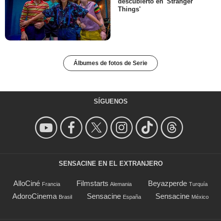
descubierto en 'Stranger
Things'
Álbumes de fotos de Serie
SÍGUENOS
SENSACINE EN EL EXTRANJERO
AlloCiné
Filmstarts
Beyazperde
Francia
Alemania
Turquía
AdoroCinema
Sensacine
Sensacine
Brasil
España
México