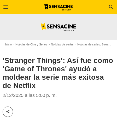
menu
search
Inicio
Noticias de Cine y Series
Noticias de series
Noticias de series: Streaming
'Stranger Things': Así fue como
'Game of Thrones' ayudó a
moldear la serie más exitosa
de Netflix
SensaCine Colombia
2/12/2025 a las 5:00 p. m.
Compartir esta noticia