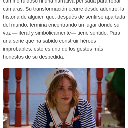
camino ruidoso ni una narrativa pensada para robar
Netflix
cámaras. Su transformación ocurre desde adentro: la
historia de alguien que, después de sentirse apartada
del mundo, termina encontrando un lugar donde su
voz —literal y simbólicamente— tiene sentido. Para
una serie que ha sabido construir héroes
improbables, este es uno de los gestos más
honestos de su despedida.