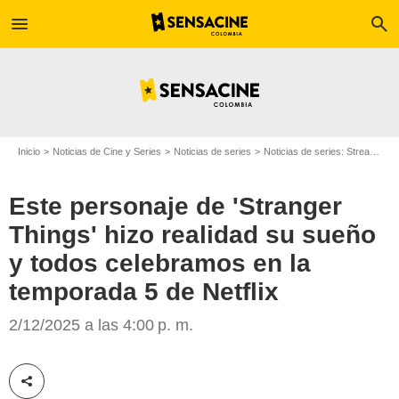
menu
search
Inicio
Noticias de Cine y Series
Noticias de series
Noticias de series: Streaming
Este personaje de 'Stranger
Things' hizo realidad su sueño
y todos celebramos en la
Netflix
temporada 5 de Netflix
2/12/2025 a las 4:00 p. m.
Compartir esta noticia