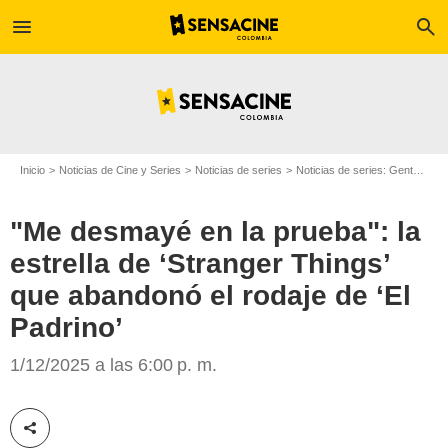
menu
search
Inicio
Noticias de Cine y Series
Noticias de series
Noticias de series: Gente
"Me
"Me desmayé en la prueba": la
estrella de ‘Stranger Things’
que abandonó el rodaje de ‘El
Padrino’
SensaCine Colombia
1/12/2025 a las 6:00 p. m.
Compartir esta noticia