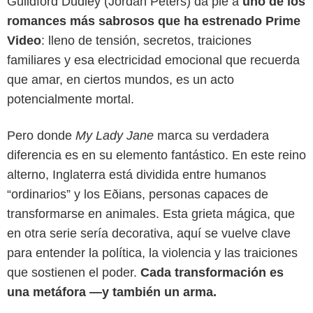
Guildford Dudley (Jordan Peters) da pie a
uno de los
romances más sabrosos que ha estrenado Prime
Video
: lleno de tensión, secretos, traiciones
familiares y esa electricidad emocional que recuerda
que amar, en ciertos mundos, es un acto
potencialmente mortal.
Pero donde
My Lady Jane
marca su verdadera
diferencia es en su elemento fantástico. En este reino
Prime Video
alterno, Inglaterra está dividida entre humanos
“ordinarios” y los Eðians, personas capaces de
transformarse en animales. Esta grieta mágica, que
en otra serie sería decorativa, aquí se vuelve clave
para entender la política, la violencia y las traiciones
que sostienen el poder.
Cada transformación es
una metáfora —y también un arma.