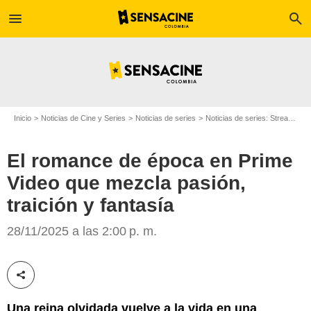
menu
search
Inicio
Noticias de Cine y Series
Noticias de series
Noticias de series: Streaming
El romance de época en Prime
Video que mezcla pasión,
traición y fantasía
Prime Video
28/11/2025 a las 2:00 p. m.
Compartir esta noticia
Una reina olvidada vuelve a la vida en una