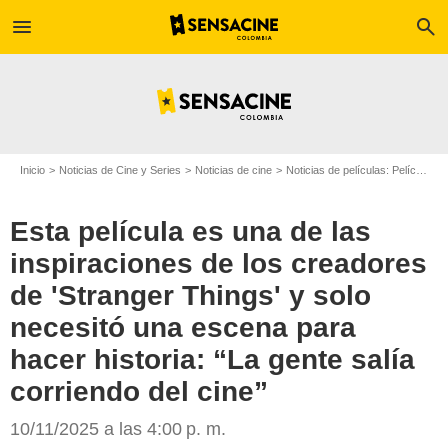
menu
search
Inicio
Noticias de Cine y Series
Noticias de cine
Noticias de películas: Película - ¿Sabías que...?
Esta película es una de las
inspiraciones de los creadores
de 'Stranger Things' y solo
necesitó una escena para
hacer historia: “La gente salía
corriendo del cine”
SensaCine Colombia
10/11/2025 a las 4:00 p. m.