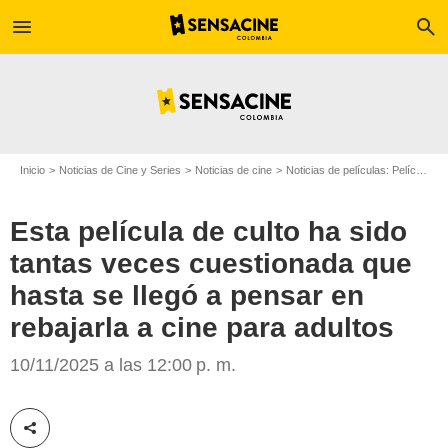
menu
search
Inicio
Noticias de Cine y Series
Noticias de cine
Noticias de películas: Película - ¿Sabías que...?
Esta película de culto ha sido
tantas veces cuestionada que
hasta se llegó a pensar en
Google
rebajarla a cine para adultos
10/11/2025 a las 12:00 p. m.
Compartir esta noticia