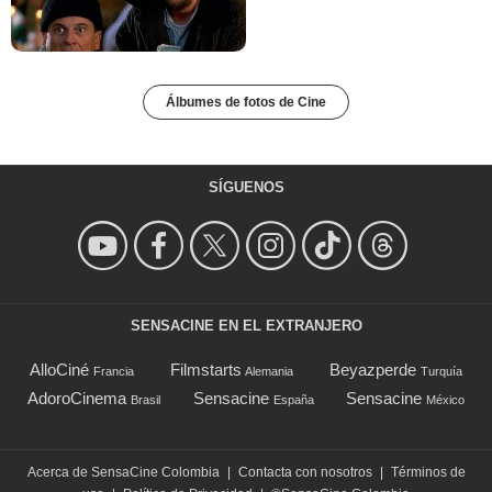
Álbumes de fotos de Cine
SÍGUENOS
SENSACINE EN EL EXTRANJERO
AlloCiné
Filmstarts
Beyazperde
Francia
Alemania
Turquía
AdoroCinema
Sensacine
Sensacine
Brasil
España
México
Acerca de SensaCine Colombia
|
Contacta con nosotros
|
Términos de