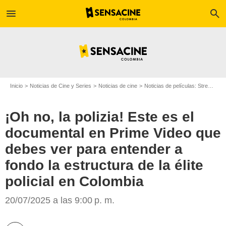
menu
search
Inicio
Noticias de Cine y Series
Noticias de cine
Noticias de películas: Streaming
¡Oh no, la polizia! Este es el
documental en Prime Video que
debes ver para entender a
fondo la estructura de la élite
policial en Colombia
20/07/2025 a las 9:00 p. m.
Prime Video