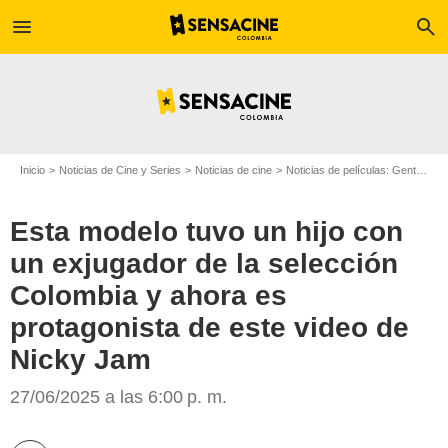
menu
search
Inicio
Noticias de Cine y Series
Noticias de cine
Noticias de películas: Gente
Es
Esta modelo tuvo un hijo con
un exjugador de la selección
Colombia y ahora es
protagonista de este video de
Nicky Jam
Google
27/06/2025 a las 6:00 p. m.