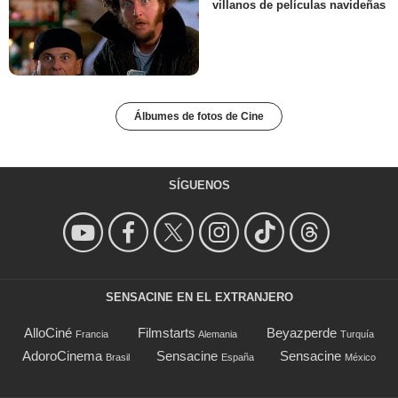
villanos de películas navideñas
Álbumes de fotos de Cine
SÍGUENOS
SENSACINE EN EL EXTRANJERO
AlloCiné
Filmstarts
Beyazperde
Francia
Alemania
Turquía
AdoroCinema
Sensacine
Sensacine
Brasil
España
México