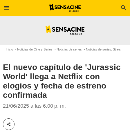
menu
search
Inicio
Noticias de Cine y Series
Noticias de series
Noticias de series: Streaming
El nuevo capítulo de 'Jurassic
World' llega a Netflix con
elogios y fecha de estreno
confirmada
21/06/2025 a las 6:00 p. m.
Netflix
Compartir esta noticia