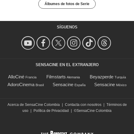
Álbumes de fotos de Serie
SÍGUENOS
SENSACINE EN EL EXTRANJERO
AlloCiné
Filmstarts
Beyazperde
Francia
Alemania
Turquía
AdoroCinema
Sensacine
Sensacine
Brasil
España
México
Acerca de SensaCine Colombia
|
Contacta con nosotros
|
Términos de
uso
|
Política de Privacidad
|
©SensaCine Colombia