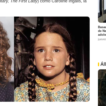
tary, The First Lady
) como Caroline Ingalls, la
Basad
de Ne
adole
jueve
Ál
Netflix