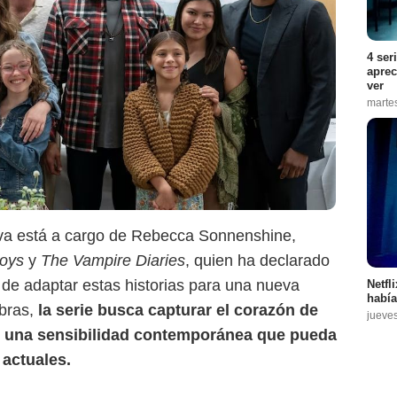
4 ser
aprec
ver
marte
tiva está a cargo de Rebecca Sonnenshine,
oys
y
The Vampire Diaries
, quien ha declarado
de adaptar estas historias para una nueva
Netfl
había
abras,
la serie busca capturar el corazón de
jueve
on una sensibilidad contemporánea que pueda
 actuales.