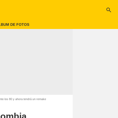
search
LBUM DE FOTOS
nte los 80 y ahora tendrá un remake
lombia