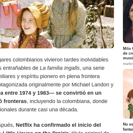
Milo 
de cr
mund
res colombianos vivieron tardes inolvidables
marte
ias entrañables de
La familia Ingalls
, una serie
Netflix
iares y espíritu pionero en plena frontera
otagonizada originalmente por Michael Landon y
da entre 1974 y 1983— se convirtió en un
ó fronteras
, incluyendo la colombiana, donde
cionales durante casi una década.
spués,
Netflix ha confirmado el inicio del
No es
fanta