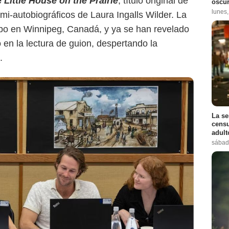
e
Little House on the Prairie
, título original de
oscur
lunes
emi-autobiográficos de Laura Ingalls Wilder. La
abo en Winnipeg, Canadá, y ya se han revelado
 en la lectura de guion, despertando la
.
La se
censu
adul
sábad