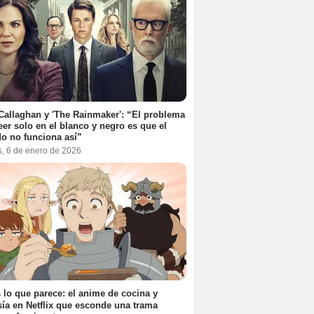
Callaghan y 'The Rainmaker': “El problema
eer solo en el blanco y negro es que el
o no funciona así”
s, 6 de enero de 2026
 lo que parece: el anime de cocina y
sía en Netflix que esconde una trama