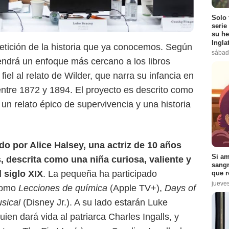
Solo 
serie
su he
Ingla
etición de la historia que ya conocemos. Según
sábad
tendrá un enfoque más cercano a los libros
fiel al relato de Wilder, que narra su infancia en
Instagram: NBC
ntre 1872 y 1894. El proyecto es descrito como
un relato épico de supervivencia y una historia
o por Alice Halsey, una actriz de 10 años
Si am
s, descrita como una niña curiosa, valiente y
sangr
 siglo XIX
. La pequeña ha participado
que r
jueve
como
Lecciones de química
(Apple TV+),
Days of
usical
(Disney Jr.). A su lado estarán Luke
quien dará vida al patriarca Charles Ingalls, y