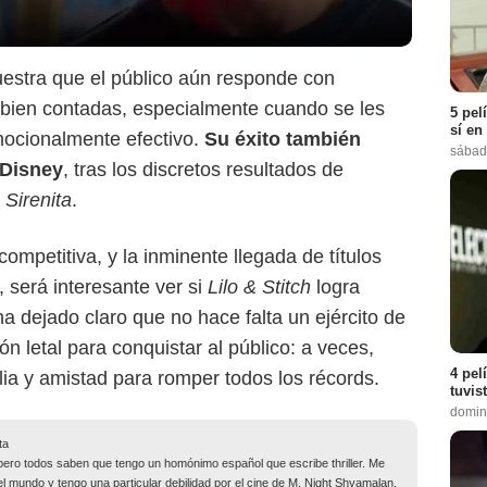
stra que el público aún responde con
s bien contadas, especialmente cuando se les
5 pel
sí en
ocionalmente efectivo.
Su éxito también
sábad
 Disney
, tras los discretos resultados de
 Sirenita
.
mpetitiva, y la inminente llegada de títulos
, será interesante ver si
Lilo & Stitch
logra
a dejado claro que no hace falta un ejército de
n letal para conquistar al público: a veces,
4 pel
lia y amistad para romper todos los récords.
tuvis
domin
ta
pero todos saben que tengo un homónimo español que escribe thriller. Me
del mundo y tengo una particular debilidad por el cine de M. Night Shyamalan.