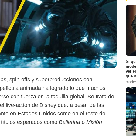
Si qu
moder
ver e
que n
as, spin-offs y superproducciones con
marte
película animada ha logrado lo que muchos
e con fuerza en la taquilla global. Se trata de
Disney
 el live-action de Disney que, a pesar de las
tanto en Estados Unidos como en el resto del
 títulos esperados como
Ballerina
o
Misión