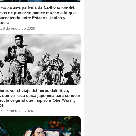
ama de esta película de Netflix te pondrá
elos de punta: se parece mucho a lo que
sucediendo entre Estados Unidos y
zuela
s, 6 de enero de 2026
ieres ver el viaje del héroe definitivo,
s que ver esta épica japonesa para conocer
lícula original que inspiró a 'Star Wars' y
os'
, 5 de enero de 2026