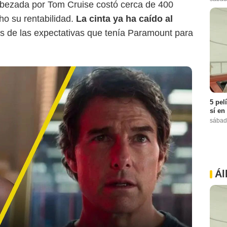
abezada por Tom Cruise costó cerca de 400
ho su rentabilidad.
La cinta ya ha caído al
jos de las expectativas que tenía Paramount para
5 pel
sí en
sábad
Ál