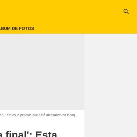
search
LBUM DE FOTOS
s la película que está arrasando en la taquilla colombiana y mundial
 final': Esta