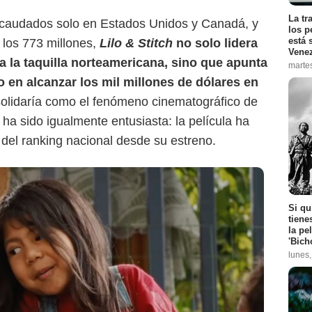
La tr
ecaudados solo en Estados Unidos y Canadá, y
los p
está 
 los 773 millones,
Lilo & Stitch
no solo lidera
Vene
 la taquilla norteamericana, sino que apunta
marte
ño en alcanzar los mil millones de dólares en
nsolidaría como el fenómeno cinematográfico de
ha sido igualmente entusiasta: la película ha
del ranking nacional desde su estreno.
Si qu
tiene
la pe
'Bich
lunes