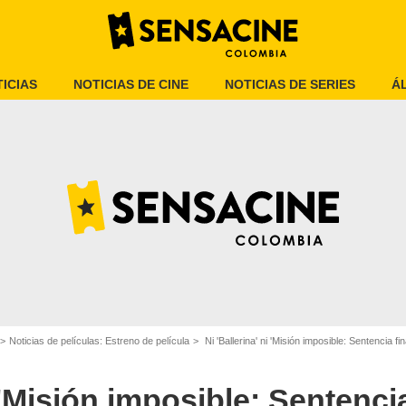
ICIAS
NOTICIAS DE CINE
NOTICIAS DE SERIES
Á
Noticias de películas: Estreno de película
Ni 'Ballerina' ni 'Misión imposible: Sentencia final': Esta e
SensaCine Colombia
i 'Misión imposible: Sentencia