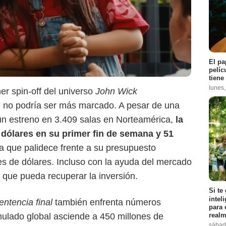
El pa
pelíc
tiene
lunes
mer spin-off del universo
John Wick
 no podría ser más marcado. A pesar de una
SensaCine Colombia
n estreno en 3.409 salas en Norteamérica,
la
e dólares en su primer fin de semana y 51
ra que palidece frente a su presupuesto
es de dólares. Incluso con la ayuda del mercado
n que pueda recuperar la inversión.
Si te
intel
entencia final
también enfrenta números
para 
realm
lado global asciende a 450 millones de
sábad