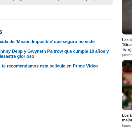
s
Las 4
cula de ‘Misión Imposible’ que seguro no viste
‘Stra
Toro)
Johnny Depp y Gwyneth Paltrow que cumple 10 años y
jueve
desastre glorioso
ix, te recomendamos esta película en Prime Video
Los l
mejor
lunes