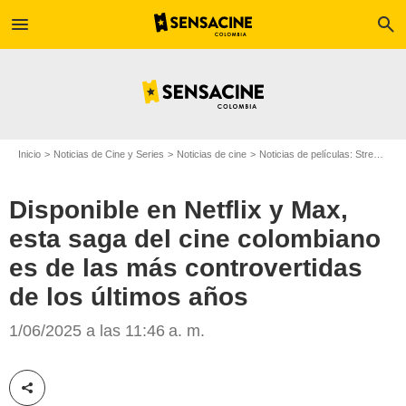
menu
search
Inicio
Noticias de Cine y Series
Noticias de cine
Noticias de películas: Streaming
Disponible en Netflix y Max,
esta saga del cine colombiano
es de las más controvertidas
Netflix
de los últimos años
1/06/2025 a las 11:46 a. m.
Compartir esta noticia