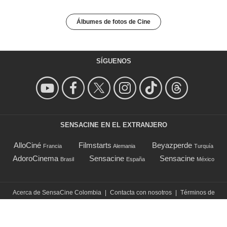
Álbumes de fotos de Cine
SÍGUENOS
SENSACINE EN EL EXTRANJERO
AlloCiné
Filmstarts
Beyazperde
Francia
Alemania
Turquía
AdoroCinema
Sensacine
Sensacine
Brasil
España
México
Acerca de SensaCine Colombia
|
Contacta con nosotros
|
Términos de
uso
|
Política de Privacidad
|
©SensaCine Colombia