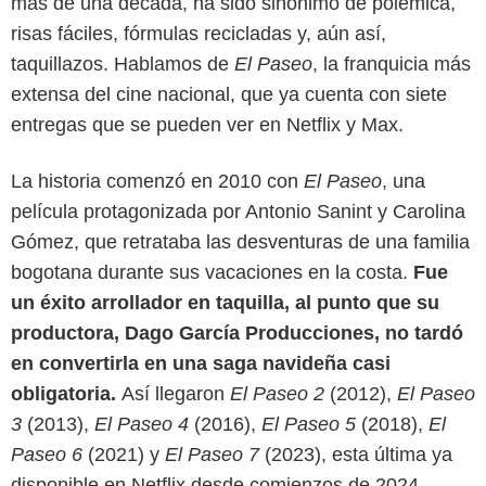
más de una década, ha sido sinónimo de polémica,
risas fáciles, fórmulas recicladas y, aún así,
taquillazos. Hablamos de
El Paseo
, la franquicia más
extensa del cine nacional, que ya cuenta con siete
entregas que se pueden ver en Netflix y Max.
La historia comenzó en 2010 con
El Paseo
, una
película protagonizada por Antonio Sanint y Carolina
Max
Gómez, que retrataba las desventuras de una familia
bogotana durante sus vacaciones en la costa.
Fue
un éxito arrollador en taquilla, al punto que su
productora, Dago García Producciones, no tardó
en convertirla en una saga navideña casi
obligatoria.
Así llegaron
El Paseo 2
(2012),
El Paseo
3
(2013),
El Paseo 4
(2016),
El Paseo 5
(2018),
El
Paseo 6
(2021) y
El Paseo 7
(2023), esta última ya
disponible en Netflix desde comienzos de 2024.