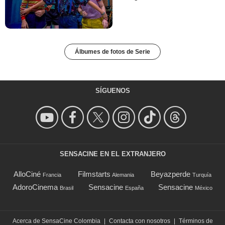
Álbumes de fotos de Serie
SÍGUENOS
SENSACINE EN EL EXTRANJERO
AlloCiné
Filmstarts
Beyazperde
Francia
Alemania
Turquía
AdoroCinema
Sensacine
Sensacine
Brasil
España
México
Acerca de SensaCine Colombia
|
Contacta con nosotros
|
Términos de