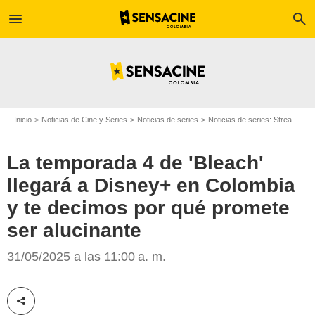
menu
search
Inicio
Noticias de Cine y Series
Noticias de series
Noticias de series: Streaming
La temporada 4 de 'Bleach'
llegará a Disney+ en Colombia
y te decimos por qué promete
ser alucinante
31/05/2025 a las 11:00 a. m.
Disney+
Compartir esta noticia