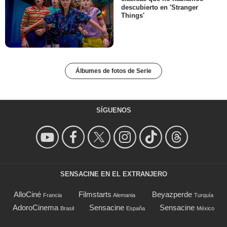
descubierto en 'Stranger
Things'
Álbumes de fotos de Serie
SÍGUENOS
SENSACINE EN EL EXTRANJERO
AlloCiné
Filmstarts
Beyazperde
Francia
Alemania
Turquía
AdoroCinema
Sensacine
Sensacine
Brasil
España
México