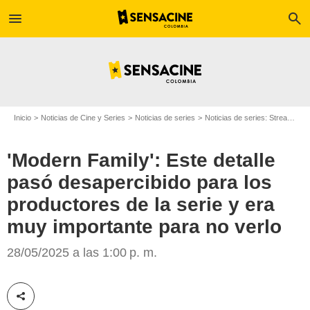
menu
search
Inicio
Noticias de Cine y Series
Noticias de series
Noticias de series: Streaming
'Modern Family': Este detalle
pasó desapercibido para los
productores de la serie y era
muy importante para no verlo
Disney+
28/05/2025 a las 1:00 p. m.
Compartir esta noticia