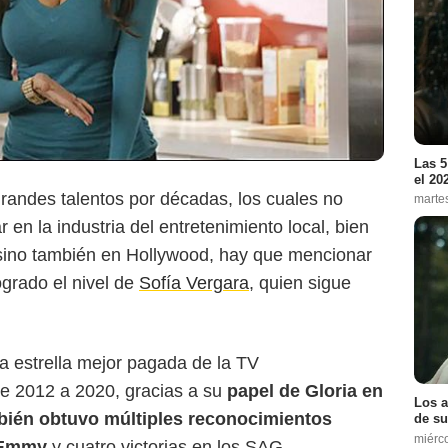
Las 5
el 20
andes talentos por décadas, los cuales no
marte
en la industria del entretenimiento local, bien
n, sino también en Hollywood, hay que mencionar
ogrado el nivel de
Sofía Vergara
, quien sigue
Fox
 la estrella mejor pagada de la TV
e 2012 a 2020, gracias a su
papel de Gloria en
Los a
mbién obtuvo múltiples reconocimientos
de su
miérc
 Emmy
y cuatro victorias en los SAG.