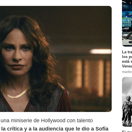
La tr
los p
está 
Vene
marte
Disney Plus
, una miniserie de Hollywood con talento
la crítica y a la audiencia que le dio a Sofía