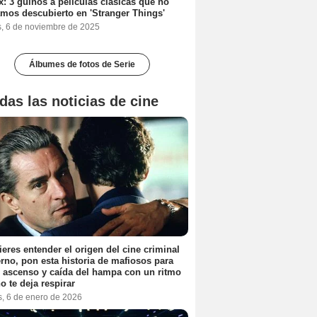
ix: 3 guiños a películas clásicas que no
mos descubierto en 'Stranger Things'
s, 6 de noviembre de 2025
Álbumes de fotos de Serie
das las noticias de cine
ieres entender el origen del cine criminal
no, pon esta historia de mafiosos para
l ascenso y caída del hampa con un ritmo
o te deja respirar
s, 6 de enero de 2026