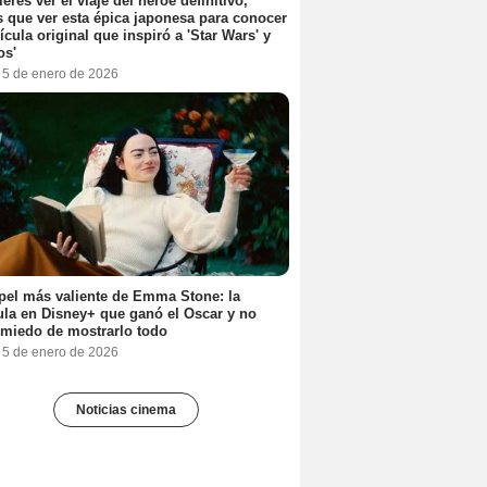
ieres ver el viaje del héroe definitivo,
s que ver esta épica japonesa para conocer
lícula original que inspiró a 'Star Wars' y
os'
, 5 de enero de 2026
pel más valiente de Emma Stone: la
ula en Disney+ que ganó el Oscar y no
 miedo de mostrarlo todo
, 5 de enero de 2026
Noticias cinema