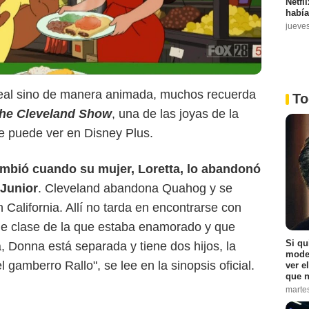
Netfl
había
jueve
Netflix
real sino de manera animada, muchos recuerda
To
he Cleveland Show
, una de las joyas de la
 puede ver en Disney Plus.
mbió cuando su mujer, Loretta, lo abandonó
 Junior
. Cleveland abandona Quahog y se
 California. Allí no tarda en encontrarse con
e clase de la que estaba enamorado y que
Si qu
 Donna está separada y tiene dos hijos, la
moder
 gamberro Rallo", se lee en la sinopsis oficial.
ver e
que n
marte