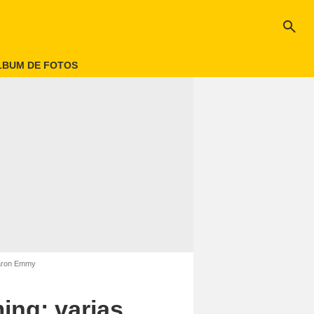
search
LBUM DE FOTOS
naron Emmy
ing: varias