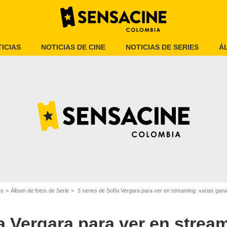
ICIAS
NOTICIAS DE CINE
NOTICIAS DE SERIES
Á
20th Century Studios
es
Álbum de fotos de Serie
3 series de Sofía Vergara para ver en streaming: varias ga
a Vergara para ver en stream