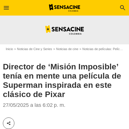
menu
search
Inicio
Noticias de Cine y Series
Noticias de cine
Noticias de películas: Película - ¿Sabías que...?
Director de ‘Misión Imposible’
tenía en mente una película de
Superman inspirada en este
clásico de Pixar
Antena 3
27/05/2025 a las 6:02 p. m.
Compartir esta noticia