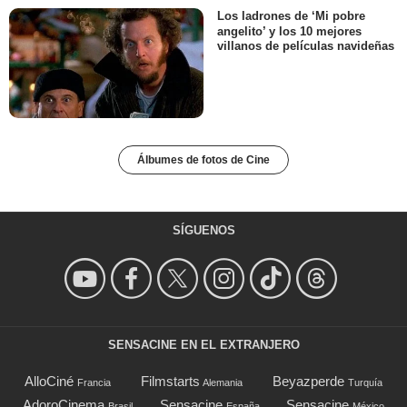
Los ladrones de ‘Mi pobre
angelito’ y los 10 mejores
villanos de películas navideñas
Álbumes de fotos de Cine
SÍGUENOS
SENSACINE EN EL EXTRANJERO
AlloCiné
Filmstarts
Beyazperde
Francia
Alemania
Turquía
AdoroCinema
Sensacine
Sensacine
Brasil
España
México