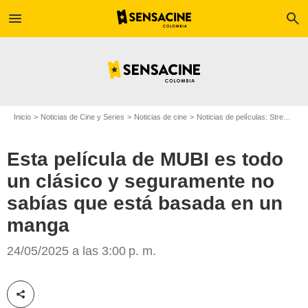
menu
search
Inicio
Noticias de Cine y Series
Noticias de cine
Noticias de películas: Streaming
Esta película de MUBI es todo
un clásico y seguramente no
sabías que está basada en un
manga
MUBI
24/05/2025 a las 3:00 p. m.
Compartir esta noticia