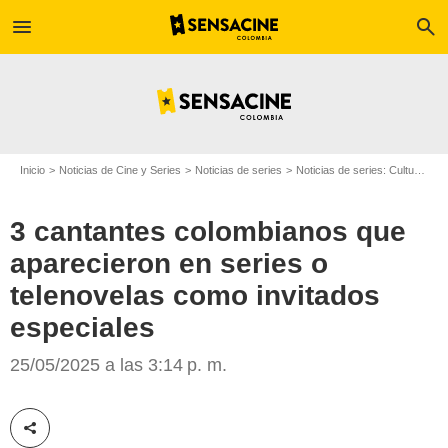
menu
search
Inicio
Noticias de Cine y Series
Noticias de series
Noticias de series: Cultura Series
3 cantantes colombianos que
aparecieron en series o
telenovelas como invitados
especiales
Caracol Televisión
25/05/2025 a las 3:14 p. m.
Compartir esta noticia