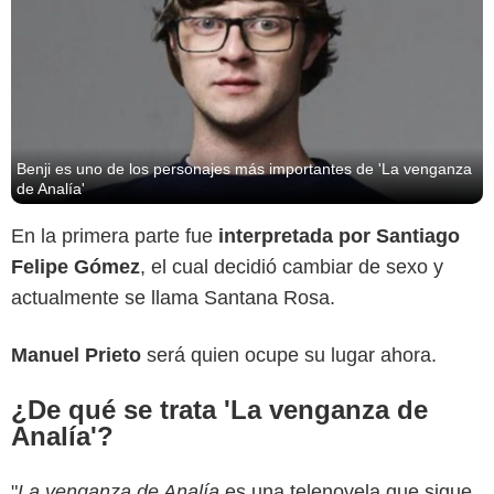
Benji es uno de los personajes más importantes de 'La venganza
de Analía'
En la primera parte fue
interpretada por Santiago
Felipe Gómez
, el cual decidió cambiar de sexo y
actualmente se llama Santana Rosa.
Manuel Prieto
será quien ocupe su lugar ahora.
¿De qué se trata 'La venganza de
Analía'?
Caracol Televisión
"
La venganza de Analía
es una telenovela que sigue