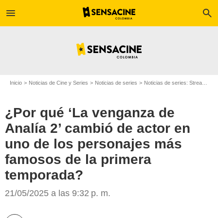
menu
search
Inicio
Noticias de Cine y Series
Noticias de series
Noticias de series: Streaming
¿Por qué ‘La venganza de
Analía 2’ cambió de actor en
uno de los personajes más
famosos de la primera
temporada?
Caracol Televisión
21/05/2025 a las 9:32 p. m.