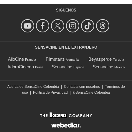
SÍGUENOS
SENSACINE EN EL EXTRANJERO
AlloCiné
Filmstarts
Beyazperde
Francia
Alemania
Turquía
AdoroCinema
Sensacine
Sensacine
Brasil
España
México
Acerca de SensaCine Colombia
|
Contacta con nosotros
|
Términos de
uso
|
Política de Privacidad
|
©SensaCine Colombia