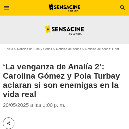
menu
search
Inicio
Noticias de Cine y Series
Noticias de series
Noticias de series: Gente
‘La
‘La venganza de Analía 2’:
Carolina Gómez y Pola Turbay
aclaran si son enemigas en la
vida real
Infobae
20/05/2025 a las 1:00 p. m.
Compartir esta noticia