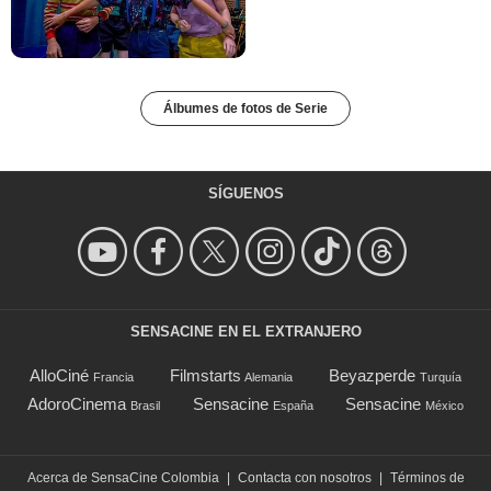
Álbumes de fotos de Serie
SÍGUENOS
SENSACINE EN EL EXTRANJERO
AlloCiné
Filmstarts
Beyazperde
Francia
Alemania
Turquía
AdoroCinema
Sensacine
Sensacine
Brasil
España
México
Acerca de SensaCine Colombia
|
Contacta con nosotros
|
Términos de