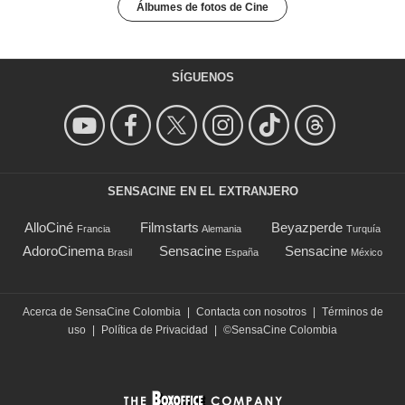
Álbumes de fotos de Cine
SÍGUENOS
SENSACINE EN EL EXTRANJERO
AlloCiné
Filmstarts
Beyazperde
Francia
Alemania
Turquía
AdoroCinema
Sensacine
Sensacine
Brasil
España
México
Acerca de SensaCine Colombia
|
Contacta con nosotros
|
Términos de
uso
|
Política de Privacidad
|
©SensaCine Colombia