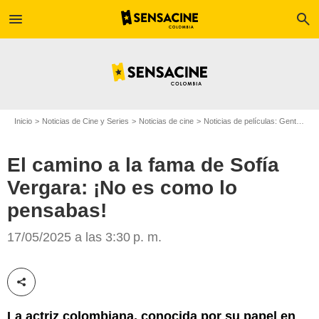
menu
search
Inicio
Noticias de Cine y Series
Noticias de cine
Noticias de películas: Gente
El
El camino a la fama de Sofía
Vergara: ¡No es como lo
pensabas!
Deadline
17/05/2025 a las 3:30 p. m.
Compartir esta noticia
La actriz colombiana, conocida por su papel en