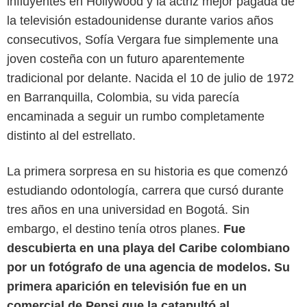
influyentes en Hollywood y la actriz mejor pagada de
la televisión estadounidense durante varios años
consecutivos, Sofía Vergara fue simplemente una
joven costeña con un futuro aparentemente
tradicional por delante. Nacida el 10 de julio de 1972
en Barranquilla, Colombia, su vida parecía
encaminada a seguir un rumbo completamente
distinto al del estrellato.
La primera sorpresa en su historia es que comenzó
estudiando odontología, carrera que cursó durante
tres años en una universidad en Bogotá. Sin
embargo, el destino tenía otros planes.
Fue
descubierta en una playa del Caribe colombiano
por un fotógrafo de una agencia de modelos. Su
primera aparición en televisión fue en un
comercial de Pepsi que la catapultó al
Google