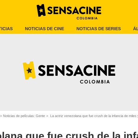
ICIAS
NOTICIAS DE CINE
NOTICIAS DE SERIES
Á
Warner Bros. Pictures
Noticias de películas: Gente
La actriz venezolana que fue crush de la infancia de miles
olana que fue crush de la in