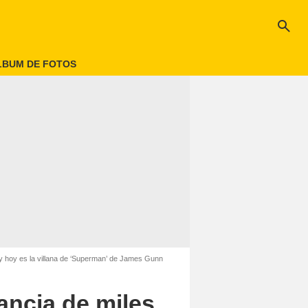
search
LBUM DE FOTOS
 y hoy es la villana de ‘Superman’ de James Gunn
fancia de miles