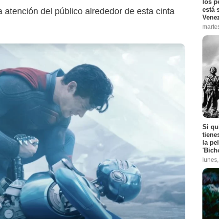
los p
está 
 atención del público alrededor de esta cinta
Vene
marte
Si qu
tiene
la pe
'Bich
lunes
Nickelodeon