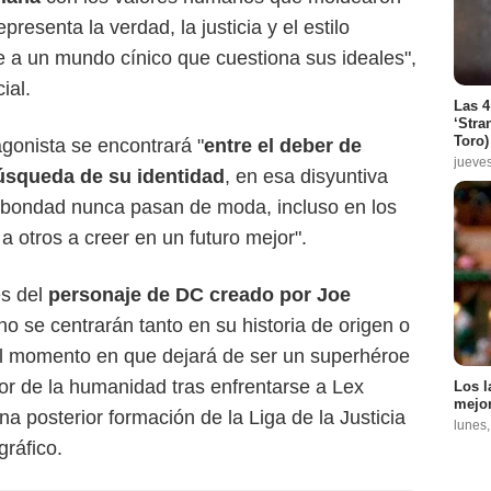
epresenta la verdad, la justicia y el estilo
 a un mundo cínico que cuestiona sus ideales",
ial.
Las 4
‘Stra
Toro)
gonista se encontrará "
entre el deber de
jueve
búsqueda de su identidad
, en esa disyuntiva
 bondad nunca pasan de moda, incluso en los
 otros a creer en un futuro mejor".
es del
personaje de DC creado por Joe
 no se centrarán tanto en su historia de origen o
 el momento en que dejará de ser un superhéroe
or de la humanidad tras enfrentarse a Lex
Los l
mejor
na posterior formación de la Liga de la Justicia
lunes
ráfico.