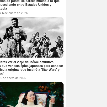
elos de punta: se parece mucho a lo que
sucediendo entre Estados Unidos y
zuela
s, 6 de enero de 2026
ieres ver el viaje del héroe definitivo,
s que ver esta épica japonesa para conocer
lícula original que inspiró a 'Star Wars' y
os'
, 5 de enero de 2026