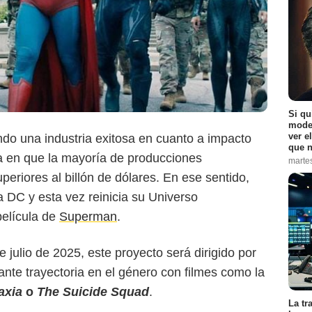
Warner Bros. Pictures
Si qu
moder
ver e
ndo una industria exitosa en cuanto a impacto
que n
eja en que la mayoría de producciones
marte
periores al billón de dólares. En ese sentido,
 DC y esta vez reinicia su Universo
elícula de
Superman
.
 julio de 2025, este proyecto será dirigido por
nte trayectoria en el género con filmes como la
laxia
o
The Suicide Squad
.
La tr