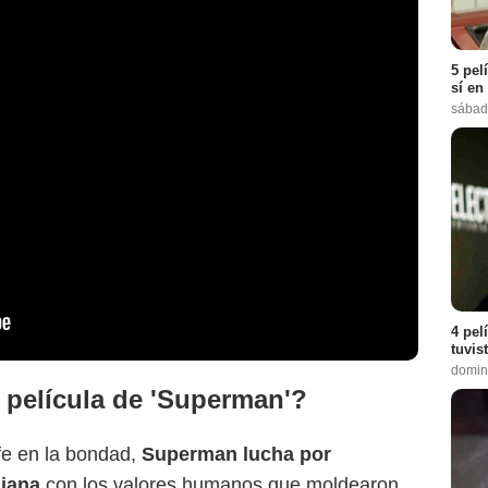
5 pel
sí en
sábad
4 pel
tuvis
domin
 película de 'Superman'?
fe en la bondad,
Superman lucha por
niana
con los valores humanos que moldearon