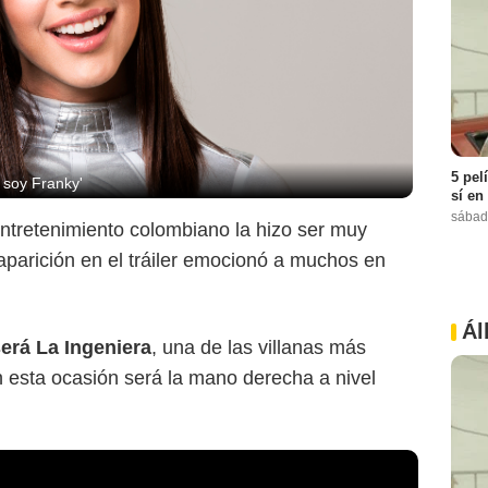
5 pel
 soy Franky'
sí en
sábad
entretenimiento colombiano la hizo ser muy
 aparición en el tráiler emocionó a muchos en
Ál
erá La Ingeniera
, una de las villanas más
 esta ocasión será la mano derecha a nivel