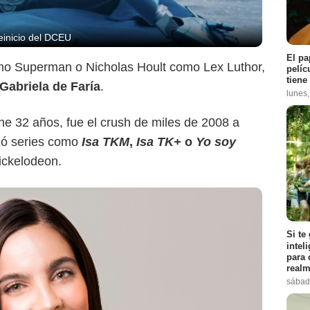
einicio del DCEU
El pa
o Superman o Nicholas Hoult como Lex Luthor,
pelíc
tiene
Gabriela de Faría
.
lunes
ne 32 años, fue el crush de miles de 2008 a
zó series como
Isa TKM
,
Isa TK+
o
Yo soy
Nickelodeon.
Si te
intel
para 
realm
sábad