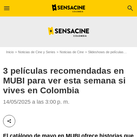
menu
search
Inicio
Noticias de Cine y Series
Noticias de Cine
Slideshows de películas
3 pel
3 películas recomendadas en
MUBI para ver esta semana si
vives en Colombia
MUBI
14/05/2025 a las 3:00 p. m.
Compartir esta noticia
El catálogo de mayo en MUBI ofrece historias que