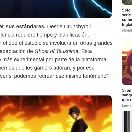
Solo 
serie
su he
Ingla
er sus estándares.
Desde Crunchyroll
sábad
ncia requiere tiempo y planificación,
l que el estudio se involucra en otras grandes
 adaptación de
Ghost of Tsushima
. Esta
 más experimental por parte de la plataforma:
bemos que los gamers adoran, y por eso
a ver si podemos recrear ese mismo fenómeno”,
Si am
sangr
que r
jueve