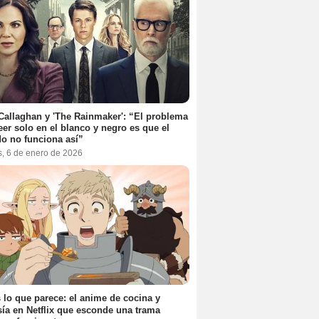
Callaghan y 'The Rainmaker': “El problema
eer solo en el blanco y negro es que el
o no funciona así”
s, 6 de enero de 2026
 lo que parece: el anime de cocina y
sía en Netflix que esconde una trama