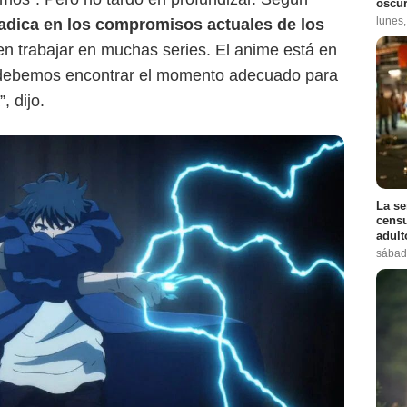
oscur
lunes
 radica en los compromisos actuales de los
n trabajar en muchas series. El anime está en
debemos encontrar el momento adecuado para
, dijo.
La se
censu
adul
sábad
Crunchyroll