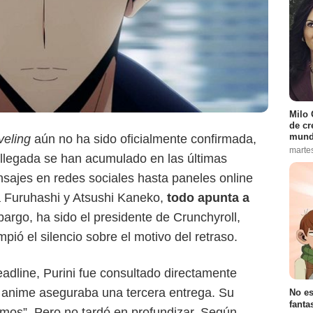
Milo 
de cr
mund
veling
aún no ha sido oficialmente confirmada,
marte
e llegada se han acumulado en las últimas
Crunchyroll
ajes en redes sociales hasta paneles online
 Furuhashi y Atsushi Kaneko,
todo apunta a
bargo, ha sido el presidente de Crunchyroll,
pió el silencio sobre el motivo del retraso.
adline, Purini fue consultado directamente
el anime aseguraba una tercera entrega. Su
No es
fanta
mos”. Pero no tardó en profundizar. Según