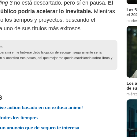
ing 3
no está descartado, pero sí en pausa.
El
Las 5
úblico podría acelerar lo inevitable.
Mientras
el 20
do los tiempos y proyectos, buscando el
marte
 uno de sus títulos más exitosos.
ta
no para mí y me hubiese dado la opción de escoger, seguramente sería
ien ni coordino tres pases, así que mejor me quedo escribiendo sobre libros y
Los a
de su
miérc
s
live-action basado en un exitoso anime!
todos los tiempos
un anuncio que de seguro te interesa