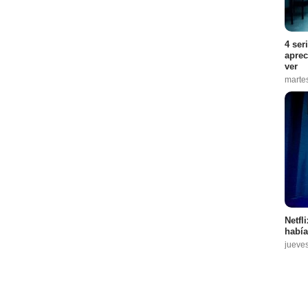
4 ser
aprec
ver
marte
Netfl
había
jueve