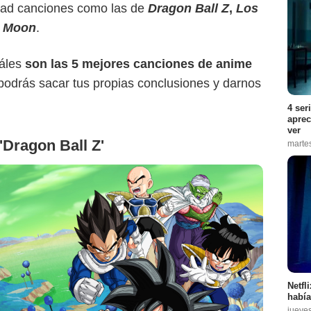
idad canciones como las de
Dragon Ball Z
,
Los
r Moon
.
uáles
son las 5 mejores canciones de anime
g, podrás sacar tus propias conclusiones y darnos
4 ser
aprec
ver
'Dragon Ball Z'
marte
Netfl
había
Bandai
jueve