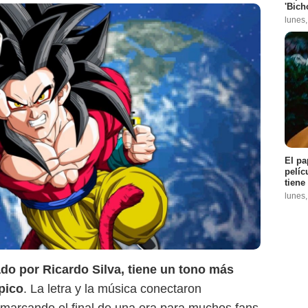
'Bich
lunes
Bandai
El pa
pelíc
tiene
lunes
ado por Ricardo Silva, tiene un tono más
pico
. La letra y la música conectaron