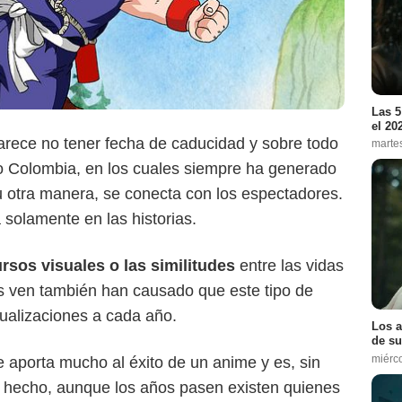
Las 5
el 20
rece no tener fecha de caducidad y sobre todo
marte
 Colombia, en los cuales siempre ha generado
 otra manera, se conecta con los espectadores.
solamente en las historias.
rsos visuales o las similitudes
entre las vidas
s ven también han causado que este tipo de
Prime Video
sualizaciones a cada año.
Los a
de su
miérc
e aporta mucho al éxito de un anime y es, sin
 hecho, aunque los años pasen existen quienes