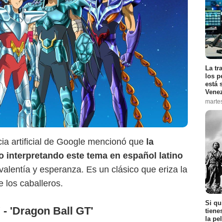
Toei Animation
La tr
los p
está 
Vene
marte
cia artificial de Google mencionó que
la
interpretando este tema en español latino
alentía y esperanza. Es un clásico que eriza la
e los caballeros.
Si qu
 - 'Dragon Ball GT'
tiene
la pe