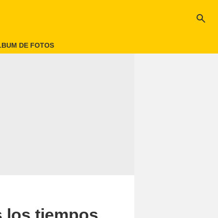
search
LBUM DE FOTOS
 los tiempos