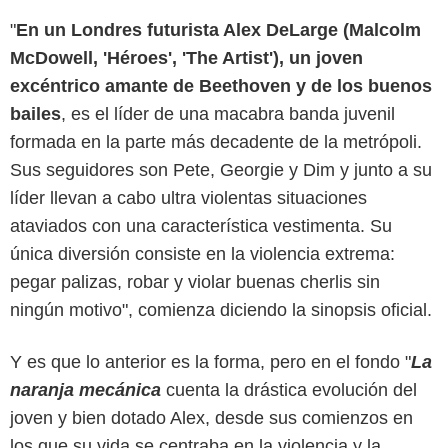
"
En un Londres futurista Alex DeLarge (Malcolm
McDowell, 'Héroes', 'The Artist'), un joven
excéntrico amante de Beethoven y de los buenos
bailes
, es el líder de una macabra banda juvenil
formada en la parte más decadente de la metrópoli.
Sus seguidores son Pete, Georgie y Dim y junto a su
líder llevan a cabo ultra violentas situaciones
ataviados con una característica vestimenta. Su
única diversión consiste en la violencia extrema:
pegar palizas, robar y violar buenas cherlis sin
ningún motivo", comienza diciendo la sinopsis oficial.
Y es que lo anterior es la forma, pero en el fondo "
La
naranja mecánica
cuenta la drástica evolución del
joven y bien dotado Alex, desde sus comienzos en
los que su vida se centraba en la violencia y la