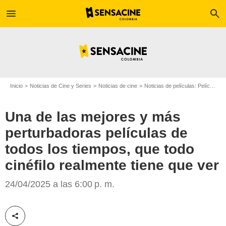
menu
search
Inicio
Noticias de Cine y Series
Noticias de cine
Noticias de películas: Película - ¿Sabías que...?
Una de las mejores y más
perturbadoras películas de
todos los tiempos, que todo
cinéfilo realmente tiene que ver
Warner Bros.
24/04/2025 a las 6:00 p. m.
Compartir esta noticia