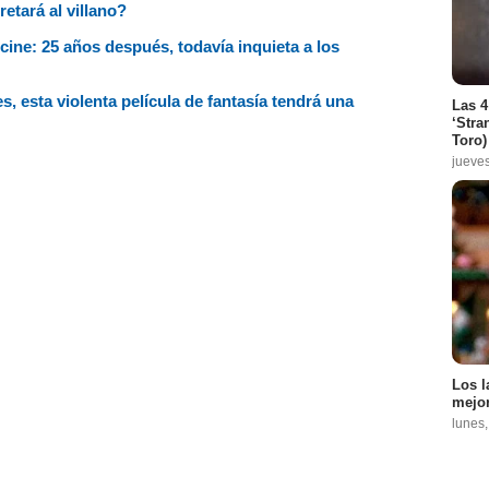
retará al villano?
cine: 25 años después, todavía inquieta a los
, esta violenta película de fantasía tendrá una
Las 4
‘Stra
Toro)
jueve
Los l
mejor
lunes