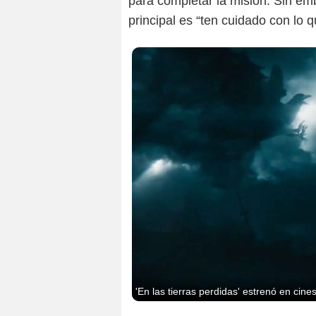
para completar la misión. Sin e
principal es “ten cuidado con lo 
'En las tierras perdidas' estrenó en cin