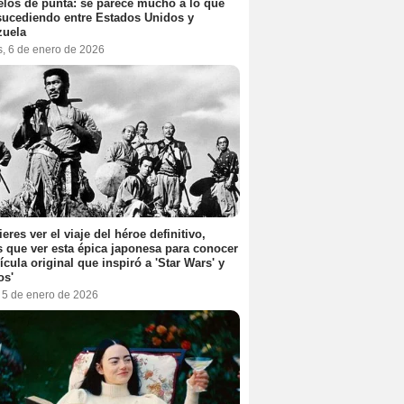
elos de punta: se parece mucho a lo que
sucediendo entre Estados Unidos y
zuela
s, 6 de enero de 2026
ieres ver el viaje del héroe definitivo,
s que ver esta épica japonesa para conocer
lícula original que inspiró a 'Star Wars' y
os'
, 5 de enero de 2026