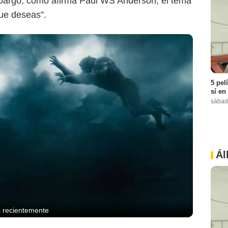
mbargo, como afirma Paul WS Anderson, el tema
que deseas”.
5 pel
sí en
sábad
Ál
es recientemente