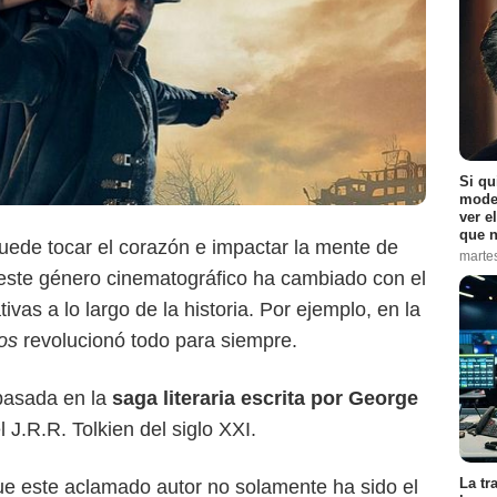
Si qu
moder
ver e
que n
ede tocar el corazón e impactar la mente de
marte
 este género cinematográfico ha cambiado con el
ivas a lo largo de la historia. Por ejemplo, en la
os
revolucionó todo para siempre.
 basada en la
saga literaria escrita por George
 J.R.R. Tolkien del siglo XXI.
La tr
ue este aclamado autor no solamente ha sido el