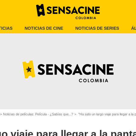
ICIAS
NOTICIAS DE CINE
NOTICIAS DE SERIES
Á
FilmNation
Noticias de películas: Película - ¿Sabías que...?
"Ha sido un largo viaje para llegar a la pantalla 
o viaje para llegar a la pant