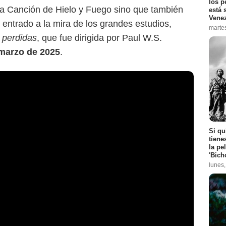
los p
 la Canción de Hielo y Fuego sino que también
está 
Vene
entrado a la mira de los grandes estudios,
marte
s perdidas
, que fue dirigida por Paul W.S.
marzo de 2025
.
Si qu
tiene
la pe
'Bich
lunes