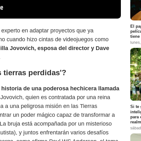
El pa
s experto en adaptar proyectos que ya
pelíc
tiene
omo cuando hizo cintas de videojuegos como
lunes
illa Jovovich, esposa del director y Dave
FilmNation
.
s tierras perdidas'?
a
historia de una poderosa hechicera llamada
a Jovovich, quien es contratada por una reina
 a una peligrosa misión en las Tierras
Si te
intel
ontrar un poder mágico capaz de transformar a
para 
realm
La bruja está acompañada por un misterioso
sábad
ista), y juntos enfrentarán varios desafíos