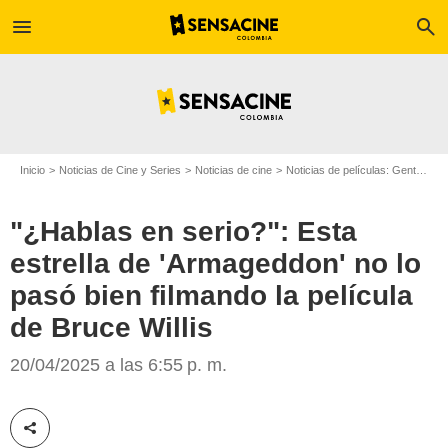
menu
search
Inicio
Noticias de Cine y Series
Noticias de cine
Noticias de películas: Gente
"¿
"¿Hablas en serio?": Esta
estrella de 'Armageddon' no lo
pasó bien filmando la película
de Bruce Willis
Buena Vista Pictures
20/04/2025 a las 6:55 p. m.
Compartir esta noticia