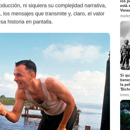
los p
oducción, ni siquiera su complejidad narrativa,
está 
Vene
 los mensajes que transmite y, claro, el valor
marte
sa historia en pantalla.
Max
Si qu
tiene
la pe
'Bich
lunes