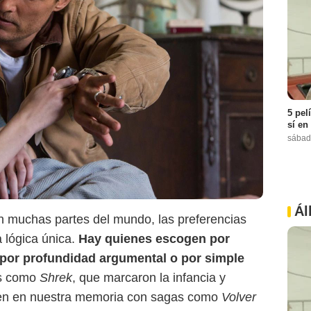
5 pel
sí en
sábad
Ál
Prime Video
 muchas partes del mundo, las preferencias
a lógica única.
Hay quienes escogen por
a, por profundidad argumental o por simple
as como
Shrek
, que marcaron la infancia y
en en nuestra memoria con sagas como
Volver