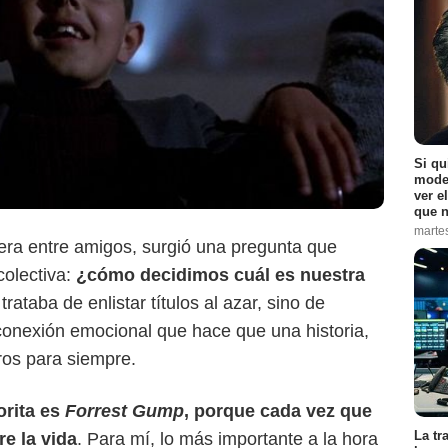
Netflix
Si qu
moder
ver e
que n
marte
iera entre amigos, surgió una pregunta que
colectiva:
¿cómo decidimos cuál es nuestra
trataba de enlistar títulos al azar, sino de
conexión emocional que hace que una historia,
ros para siempre.
orita es
Forrest Gump
, porque cada vez que
La tr
e la vida
. Para mí, lo más importante a la hora