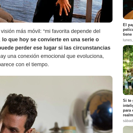
El pa
pelíc
visión más móvil: “mi favorita depende del
tiene
,
lo que hoy se convierte en una serie o
lunes
uede perder ese lugar si las circunstancias
hay una conexión emocional que evoluciona,
arece con el tiempo.
Si te
intel
para 
realm
sábad