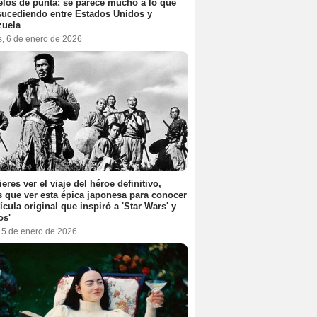
elos de punta: se parece mucho a lo que
sucediendo entre Estados Unidos y
zuela
s, 6 de enero de 2026
ieres ver el viaje del héroe definitivo,
s que ver esta épica japonesa para conocer
lícula original que inspiró a 'Star Wars' y
os'
, 5 de enero de 2026