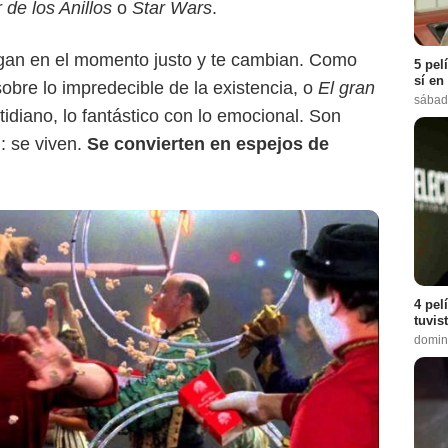
 de los Anillos
o
Star Wars
.
egan en el momento justo y te cambian. Como
5 pel
sí en
sobre lo impredecible de la existencia, o
El gran
sábad
tidiano, lo fantástico con lo emocional. Son
n: se viven.
Se convierten en espejos de
4 pel
tuvis
domin