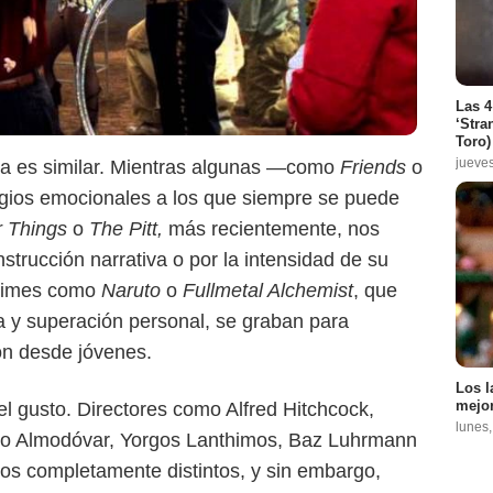
Las 4
‘Stra
Toro)
jueve
cosa es similar. Mientras algunas —como
Friends
o
gios emocionales a los que siempre se puede
r Things
o
The Pitt,
más recientemente, nos
Netflix
nstrucción narrativa o por la intensidad de su
 animes como
Naruto
o
Fullmetal Alchemist
, que
a y superación personal, se graban para
on desde jóvenes.
Los l
mejor
l gusto. Directores como Alfred Hitchcock,
lunes
ro Almodóvar, Yorgos Lanthimos, Baz Luhrmann
s completamente distintos, y sin embargo,