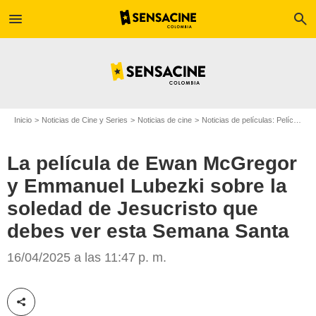
menu
search
Inicio
Noticias de Cine y Series
Noticias de cine
Noticias de películas: Película - ¿Sabías que...?
La película de Ewan McGregor
y Emmanuel Lubezki sobre la
soledad de Jesucristo que
debes ver esta Semana Santa
Division Films
16/04/2025 a las 11:47 p. m.
Compartir esta noticia