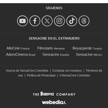
SÍGUENOS
SENSACINE EN EL EXTRANJERO
AlloCiné
Filmstarts
Beyazperde
Francia
Alemania
Turquía
AdoroCinema
Sensacine
Sensacine
Brasil
España
México
Acerca de SensaCine Colombia
|
Contacta con nosotros
|
Términos de
uso
|
Política de Privacidad
|
©SensaCine Colombia