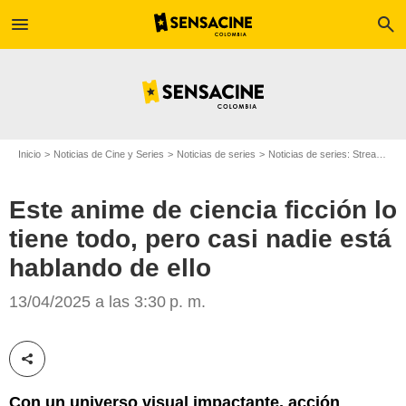
menu
search
Inicio
Noticias de Cine y Series
Noticias de series
Noticias de series: Streaming
Este anime de ciencia ficción lo
tiene todo, pero casi nadie está
hablando de ello
13/04/2025 a las 3:30 p. m.
Max
Compartir esta noticia
Con un universo visual impactante, acción