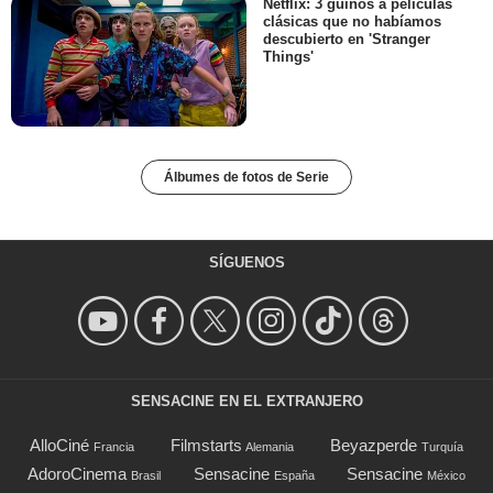
Netflix: 3 guiños a películas
clásicas que no habíamos
descubierto en 'Stranger
Things'
Álbumes de fotos de Serie
SÍGUENOS
SENSACINE EN EL EXTRANJERO
AlloCiné
Filmstarts
Beyazperde
Francia
Alemania
Turquía
AdoroCinema
Sensacine
Sensacine
Brasil
España
México