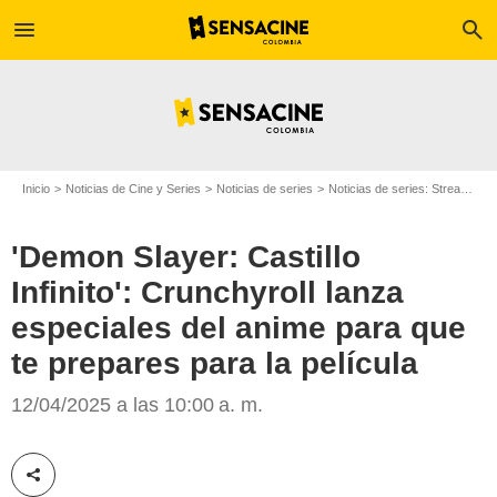
menu
search
Inicio
Noticias de Cine y Series
Noticias de series
Noticias de series: Streaming
'Demon Slayer: Castillo
Infinito': Crunchyroll lanza
especiales del anime para que
te prepares para la película
12/04/2025 a las 10:00 a. m.
Crunchyroll
Compartir esta noticia