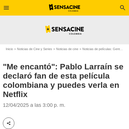
menu
search
Inicio
Noticias de Cine y Series
Noticias de cine
Noticias de películas: Gente
"M
"Me encantó": Pablo Larraín se
declaró fan de esta película
colombiana y puedes verla en
Netflix
SensaCine Latam
12/04/2025 a las 3:00 p. m.
Compartir esta noticia