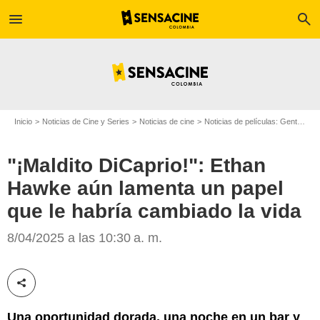
menu
search
Inicio
Noticias de Cine y Series
Noticias de cine
Noticias de películas: Gente
"¡
"¡Maldito DiCaprio!": Ethan
Hawke aún lamenta un papel
que le habría cambiado la vida
SensaCine Colombia
8/04/2025 a las 10:30 a. m.
Compartir esta noticia
Una oportunidad dorada, una noche en un bar y