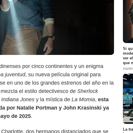
Si qu
moder
ver e
que n
ndinenses por cinco continentes y un enigma
marte
na juventud
, su nueva película original para
se en uno de los grandes estrenos del año en la
Apple TV+
mezcla el estilo detectivesco de
Sherlock
e
Indiana Jones
y la mística de
La Momia
,
esta
a por Natalie Portman y John Krasinski ya
mayo de 2025
.
La tr
y Charlotte, dos hermanos distanciados que se