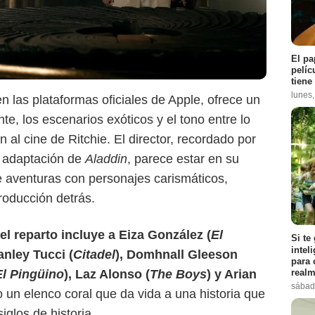
El pa
pelíc
tiene
Apple TV+
lunes
 en las plataformas oficiales de Apple, ofrece un
nte, los escenarios exóticos y el tono entre lo
 al cine de Ritchie. El director, recordado por
 adaptación de
Aladdin
, parece estar en su
de aventuras con personajes carismáticos,
roducción detrás.
el reparto incluye a Eiza González (
El
Si te
intel
tanley Tucci (
Citadel
), Domhnall Gleeson
para 
realm
El Pingüino
), Laz Alonso (
The Boys
) y Arian
sábad
 un elenco coral que da vida a una historia que
iglos de historia.