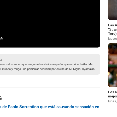
Las 4
‘Stra
Toro)
jueve
ta
pero todos saben que tengo un homónimo español que escribe thriller. Me
del mundo y tengo una particular debilidad por el cine de M. Night Shyamalan.
Los l
s
mejor
lunes
ula de Paolo Sorrentino que está causando sensación en