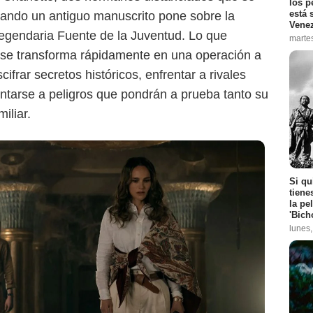
los p
está 
uando un antiguo manuscrito pone sobre la
Vene
 legendaria Fuente de la Juventud. Lo que
marte
se transforma rápidamente en una operación a
frar secretos históricos, enfrentar a rivales
entarse a peligros que pondrán a prueba tanto su
iliar.
Si qu
tiene
la pe
'Bich
lunes