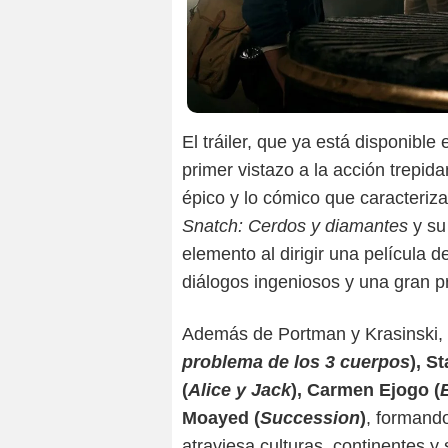
El tráiler, que ya está disponible
primer vistazo a la acción trepida
épico y lo cómico que caracterizan
Snatch: Cerdos y diamantes
y su
elemento al dirigir una película 
diálogos ingeniosos y una gran p
Además de Portman y Krasinski,
problema de los 3 cuerpos
), S
(
Alice y Jack
), Carmen Ejogo (
Moayed (
Succession
)
, formando
atraviesa culturas, continentes y s