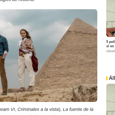
5 pel
sí en
sábad
Ál
eam VI, Criminales a la vista
),
La fuente de la