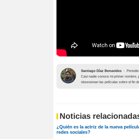
Santiago Díaz Benavides
-
Periodis
Casi nadie conoce mi primer nombre, 
obsesionan las películas sobre el fin 
Noticias relacionada
¿Quién es la actriz de la nueva pelíc
redes sociales?