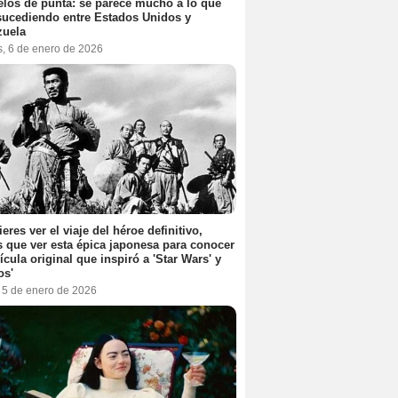
elos de punta: se parece mucho a lo que
sucediendo entre Estados Unidos y
zuela
s, 6 de enero de 2026
ieres ver el viaje del héroe definitivo,
s que ver esta épica japonesa para conocer
lícula original que inspiró a 'Star Wars' y
os'
, 5 de enero de 2026