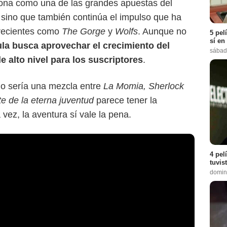
iona como una de las grandes apuestas del
, sino que también continúa el impulso que ha
 recientes como
The Gorge
y
Wolfs
. Aunque no
5 pel
sí en
cula busca aprovechar el crecimiento del
sábad
 alto nivel para los suscriptores
.
mo sería una mezcla entre
La Momia, Sherlock
te de la eterna juventud
parece tener la
 vez, la aventura sí vale la pena.
4 pel
tuvis
domin